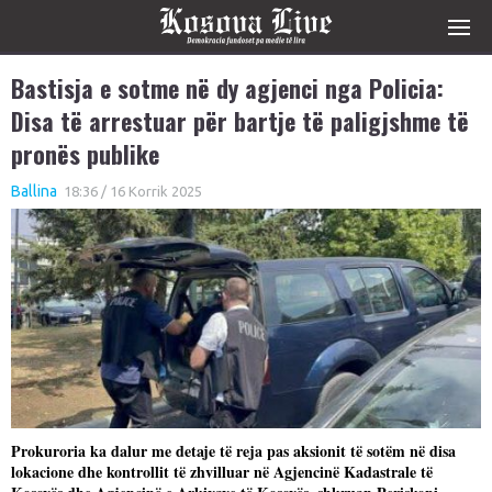
Bastisja e sotme në dy agjenci nga Policia:
Disa të arrestuar për bartje të paligjshme të
pronës publike
Ballina
18:36 / 16 Korrik 2025
Prokuroria ka dalur me detaje të reja pas aksionit të sotëm në disa
lokacione dhe kontrollit të zhvilluar në Agjencinë Kadastrale të