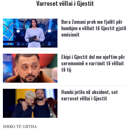
Varroset vëllai i Gjestit
Bora Zemani prek me fjalët për
humbjen e vëllait të Gjestit gjatë
emisionit
Ekipi i Gjestit del me njoftim për
ceremoninë e varrimit të vëllait
të tij
Humbi jetën në aksident, sot
varroset vëllai i Gjestit
SHIKO TË GJITHA