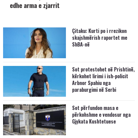
edhe arma e zjarrit
Çitaku: Kurti po i rrezikon
skajshmërish raportet me
ShBA-në
Sot protestohet në Prishtinë,
kërkohet lirimi i ish-policit
Arbnor Spahiu nga
paraburgimi në Serbi
Sot përfundon masa e
përkohshme e vendosur nga
Gjykata Kushtetuese