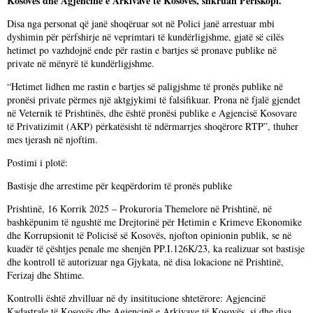
Kosovës dhe Agjencinë e Arkivave të Kosovës, shkruan Periskopi.
Disa nga personat që janë shoqëruar sot në Polici janë arrestuar mbi
dyshimin për përfshirje në veprimtari të kundërligjshme, gjatë së cilës
hetimet po vazhdojnë ende për rastin e bartjes së pronave publike në
private në mënyrë të kundërligjshme.
“Hetimet lidhen me rastin e bartjes së paligjshme të pronës publike në
pronësi private përmes një aktgjykimi të falsifikuar. Prona në fjalë gjendet
në Veternik të Prishtinës, dhe është pronësi publike e Agjencisë Kosovare
të Privatizimit (AKP) përkatësisht të ndërmarrjes shoqërore RTP”, thuher
mes tjerash në njoftim.
Postimi i plotë:
Bastisje dhe arrestime për keqpërdorim të pronës publike
Prishtinë, 16 Korrik 2025 – Prokuroria Themelore në Prishtinë, në
bashkëpunim të ngushtë me Drejtorinë për Hetimin e Krimeve Ekonomike
dhe Korrupsionit të Policisë së Kosovës, njofton opinionin publik, se në
kuadër të çështjes penale me shenjën PP.I.126K/23, ka realizuar sot bastisje
dhe kontroll të autorizuar nga Gjykata, në disa lokacione në Prishtinë,
Ferizaj dhe Shtime.
Kontrolli është zhvilluar në dy insititucione shtetërore: Agjencinë
Kadastrale të Kosovës dhe Agjencinë e Arkivave të Kosovës, si dhe disa