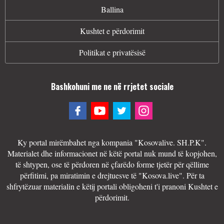
Ballina
Kushtet e përdorimit
Politikat e privatësisë
Bashkohuni me ne në rrjetet sociale
Ky portal mirëmbahet nga kompania "Kosovalive. SH.P.K".
Materialet dhe informacionet në këtë portal nuk mund të kopjohen,
të shtypen, ose të përdoren në çfarëdo forme tjetër për qëllime
përfitimi, pa miratimin e drejtuesve të "Kosova.live". Për ta
shfrytëzuar materialin e këtij portali obligoheni t'i pranoni Kushtet e
përdorimit.