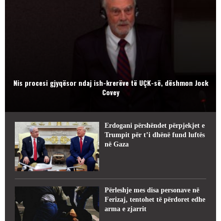
Nis procesi gjyqësor ndaj ish-krerëve të UÇK-së, dëshmon Jock
Covey
Erdogani përshëndet përpjekjet e
Trumpit për t’i dhënë fund luftës
në Gaza
Përleshje mes disa personave në
Ferizaj, tentohet të përdoret edhe
arma e zjarrit