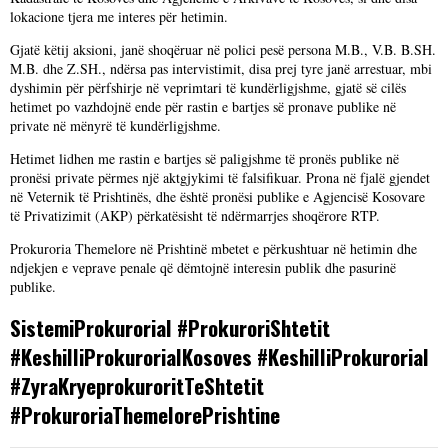
lokacione tjera me interes për hetimin.
Gjatë këtij aksioni, janë shoqëruar në polici pesë persona M.B., V.B. B.SH.
M.B. dhe Z.SH., ndërsa pas intervistimit, disa prej tyre janë arrestuar, mbi
dyshimin për përfshirje në veprimtari të kundërligjshme, gjatë së cilës
hetimet po vazhdojnë ende për rastin e bartjes së pronave publike në
private në mënyrë të kundërligjshme.
Hetimet lidhen me rastin e bartjes së paligjshme të pronës publike në
pronësi private përmes një aktgjykimi të falsifikuar. Prona në fjalë gjendet
në Veternik të Prishtinës, dhe është pronësi publike e Agjencisë Kosovare
të Privatizimit (AKP) përkatësisht të ndërmarrjes shoqërore RTP.
Prokuroria Themelore në Prishtinë mbetet e përkushtuar në hetimin dhe
ndjekjen e veprave penale që dëmtojnë interesin publik dhe pasurinë
publike.
SistemiProkurorial #ProkuroriShtetit
#KeshilliProkurorialKosoves #KeshilliProkurorial
#ZyraKryeprokuroritTeShtetit
#ProkuroriaThemelorePrishtine