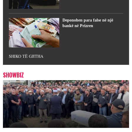
Deponohen para false në një
bankë në Prizren
SHIKO TË GJITHA
SHOWBIZ