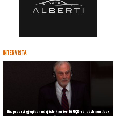
INTERVISTA
Nis procesi gjyqësor ndaj ish-krerëve të UÇK-së, dëshmon Jock