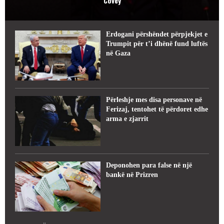
Covey
Erdogani përshëndet përpjekjet e
Trumpit për t’i dhënë fund luftës
në Gaza
Përleshje mes disa personave në
Ferizaj, tentohet të përdoret edhe
arma e zjarrit
Deponohen para false në një
bankë në Prizren