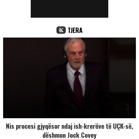
TJERA
Nis procesi gjyqësor ndaj ish-krerëve të UÇK-së,
dëshmon Jock Covey