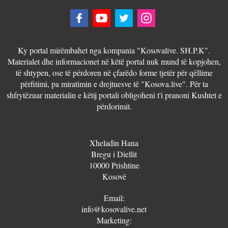
Ky portal mirëmbahet nga kompania "Kosovalive. SH.P.K".
Materialet dhe informacionet në këtë portal nuk mund të kopjohen,
të shtypen, ose të përdoren në çfarëdo forme tjetër për qëllime
përfitimi, pa miratimin e drejtuesve të "Kosova.live". Për ta
shfrytëzuar materialin e këtij portali obligoheni t'i pranoni Kushtet e
përdorimit.
Xheladin Hana
Bregu i Diellit
10000 Prishtine
Kosovë
Email:
info@kosovalive.net
Marketing: