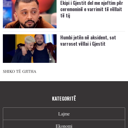
Ekipi i Gjestit del me njoftim për
ceremoninë e varrimit të vëllait
të tij
Humbi jetën në aksident, sot
varroset vëllai i Gjestit
SHIKO TË GJITHA
KATEGORITË
Lajme
Ekonomi