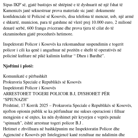
Sipas IKP`së, gjatë bastisjes në shtëpinë e të dyshuarit në një fshat të
Kamenicës janë sekuestruar prova materiale sic janë: dokumente
konfidenciale të Policisë së Kosovës, disa telefona të mencur, usb, një armë
e shkurtë, municion, para të gatshme në vlerë prej 10.000 euro, 2 milionë
denarë serbë, 600 franga zvicerane dhe prova tjera të cilat do të
ekzaminohen gjatë procedurës hetimore.
Inspektorati Policor i Kosovës ka rekomanduar suspendimin e togerit
policor i cili ka qenë i angazhuar në pozitën e shefit të operativës në
policinë kufitare në pikë kalimin kufitar “ Dheu i Bardhë”.
Njoftimi i plotë:
Komunikatë e përbashkët
Prokuroria Speciale e Republikës së Kosovës
Inspektorati Policor i Kosovës
ARRESTOHET TOGERI POLICOR B.J, DYSHOHET PËR
“SPIUNAZH”
Prishtinë, 17 Korrik 2025 – Prokuroria Speciale e Republikës së Kosovës,
njofton opionin publik se ka përfunduar me sukses operacioni i filluar
mengjesin e së enjtes, ku nën dyshimet për kryerjen e veprës penale
“spinuazh”, është arrestuar togeri policor B.J .
Hetimet e zhvilluara në bashkëpunim me Inspektoratin Policor dhe
Agjencinë e Kosovës për Intelegjencë kanë rezultuar me ndalimin dhe