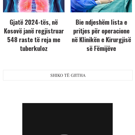
Gjatë 2024-tës, në
Bie ndjeshëm lista e
Kosovë janë regjistruar
pritjes për operacione
548 raste të reja me
në Klinikën e Kirurgjisë
tuberkuloz
së Fëmijëve
SHIKO TË GJITHA