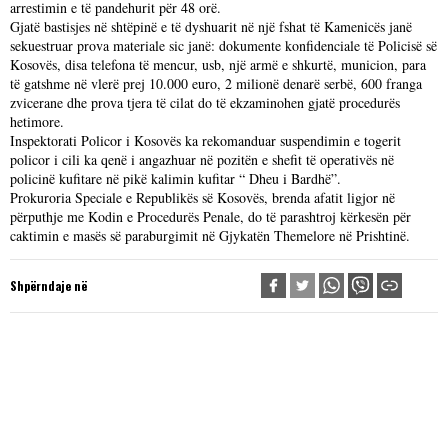
arrestimin e të pandehurit për 48 orë.
Gjatë bastisjes në shtëpinë e të dyshuarit në një fshat të Kamenicës janë
sekuestruar prova materiale sic janë: dokumente konfidenciale të Policisë së
Kosovës, disa telefona të mencur, usb, një armë e shkurtë, municion, para
të gatshme në vlerë prej 10.000 euro, 2 milionë denarë serbë, 600 franga
zvicerane dhe prova tjera të cilat do të ekzaminohen gjatë procedurës
hetimore.
Inspektorati Policor i Kosovës ka rekomanduar suspendimin e togerit
policor i cili ka qenë i angazhuar në pozitën e shefit të operativës në
policinë kufitare në pikë kalimin kufitar “ Dheu i Bardhë”.
Prokuroria Speciale e Republikës së Kosovës, brenda afatit ligjor në
përputhje me Kodin e Procedurës Penale, do të parashtroj kërkesën për
caktimin e masës së paraburgimit në Gjykatën Themelore në Prishtinë.
Shpërndaje në