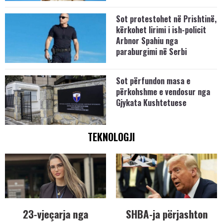
Sot protestohet në Prishtinë,
kërkohet lirimi i ish-policit
Arbnor Spahiu nga
paraburgimi në Serbi
Sot përfundon masa e
përkohshme e vendosur nga
Gjykata Kushtetuese
TEKNOLOGJI
23-vjeçarja nga
SHBA-ja përjashton