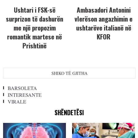
Ushtari i FSK-së
Ambasadori Antonini
surprizon të dashurën
vlerëson angazhimin e
me një propozim
ushtarëve italianë në
romantik martese në
KFOR
Prishtinë
SHIKO TË GJITHA
BARSOLETA
INTERESANTE
VIRALE
SHËNDETËSI