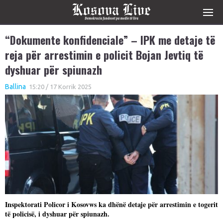
“Dokumente konfidenciale” – IPK me detaje të
reja për arrestimin e policit Bojan Jevtiq të
dyshuar për spiunazh
Ballina
15:20 / 17 Korrik 2025
Inspektorati Policor i Kosovws ka dhënë detaje për arrestimin e togerit
të policisë, i dyshuar për spiunazh.