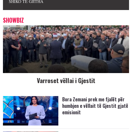
SHIKO TË GJITHA
SHOWBIZ
Varroset vëllai i Gjestit
Bora Zemani prek me fjalët për
humbjen e vëllait të Gjestit gjatë
emisionit