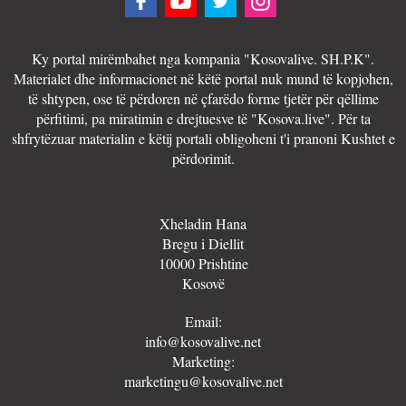
Ky portal mirëmbahet nga kompania "Kosovalive. SH.P.K".
Materialet dhe informacionet në këtë portal nuk mund të kopjohen,
të shtypen, ose të përdoren në çfarëdo forme tjetër për qëllime
përfitimi, pa miratimin e drejtuesve të "Kosova.live". Për ta
shfrytëzuar materialin e këtij portali obligoheni t'i pranoni Kushtet e
përdorimit.
Xheladin Hana
Bregu i Diellit
10000 Prishtine
Kosovë
Email:
info@kosovalive.net
Marketing:
marketingu@kosovalive.net