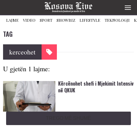
LAJME
VIDEO
SPORT
SHOWBIZ
LIFESTYLE
TEKNOLOGJI
K
TAG
kerceohet
U gjetën 1 lajme:
Kërcënohet shefi i Mjekimit Intensiv
në QKUK
TREGO MË SHUMË