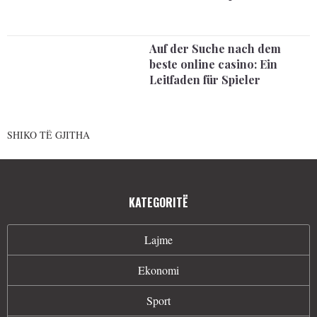
Auf der Suche nach dem
beste online casino: Ein
Leitfaden für Spieler
SHIKO TË GJITHA
KATEGORITË
Lajme
Ekonomi
Sport