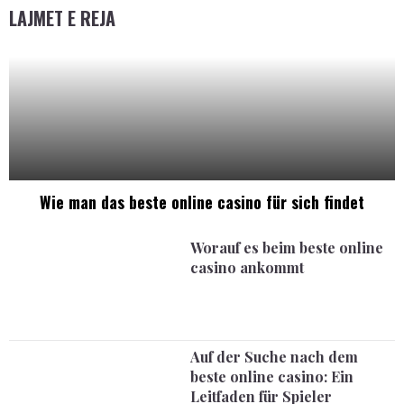
LAJMET E REJA
Wie man das beste online casino für sich findet
Worauf es beim beste online
casino ankommt
Auf der Suche nach dem
beste online casino: Ein
Leitfaden für Spieler