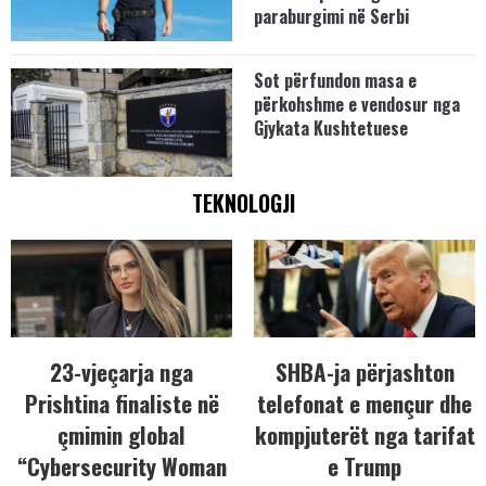
paraburgimi në Serbi
Sot përfundon masa e
përkohshme e vendosur nga
Gjykata Kushtetuese
TEKNOLOGJI
23-vjeçarja nga
SHBA-ja përjashton
Prishtina finaliste në
telefonat e mençur dhe
çmimin global
kompjuterët nga tarifat
“Cybersecurity Woman
e Trump