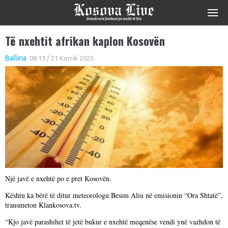
Të nxehtit afrikan kaplon Kosovën
Ballina
08:13 / 21 Korrik 2025
Një javë e nxehtë po e pret Kosovën.
Kështu ka bërë të ditur meteorologu Besim Aliu në emisionin “Ora Shtatë”,
transmeton Klankosova.tv.
“Kjo javë parashihet të jetë bukur e nxehtë meqenëse vendi ynë vazhdon të