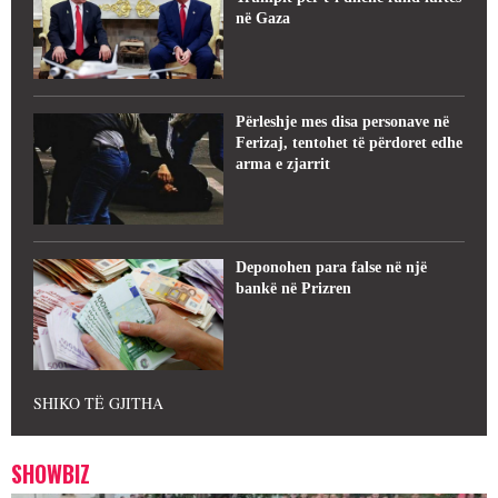
në Gaza
Përleshje mes disa personave në
Ferizaj, tentohet të përdoret edhe
arma e zjarrit
Deponohen para false në një
bankë në Prizren
SHIKO TË GJITHA
SHOWBIZ