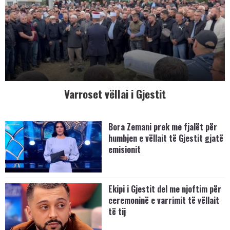
Varroset vëllai i Gjestit
Bora Zemani prek me fjalët për
humbjen e vëllait të Gjestit gjatë
emisionit
Ekipi i Gjestit del me njoftim për
ceremoninë e varrimit të vëllait
të tij