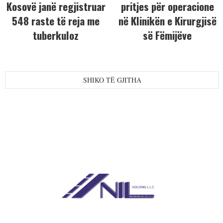
Kosovë janë regjistruar
pritjes për operacione
548 raste të reja me
në Klinikën e Kirurgjisë
tuberkuloz
së Fëmijëve
SHIKO TË GJITHA