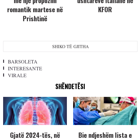
me një propozim
ushtarëve italianë në
romantik martese në
KFOR
Prishtinë
SHIKO TË GJITHA
BARSOLETA
INTERESANTE
VIRALE
SHËNDETËSI
Gjatë 2024-tës, në
Bie ndjeshëm lista e