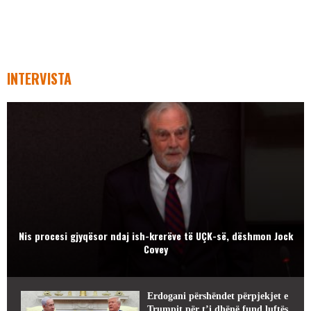
INTERVISTA
Nis procesi gjyqësor ndaj ish-krerëve të UÇK-së, dëshmon Jock
Covey
Erdogani përshëndet përpjekjet e
Trumpit për t’i dhënë fund luftës