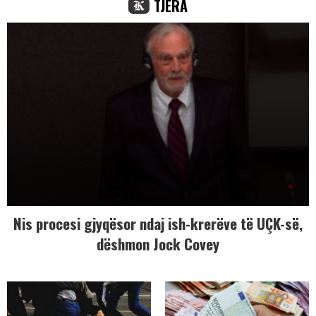
TJERA
Nis procesi gjyqësor ndaj ish-krerëve të UÇK-së,
dëshmon Jock Covey