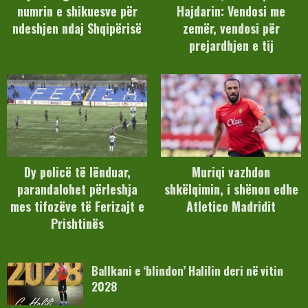
numrin e shikuesve për
Hajdarin: Vendosi me
ndeshjen ndaj Shqipërisë
zemër, vendosi për
prejardhjen e tij
Dy policë të lënduar,
Muriqi vazhdon
parandalohet përleshja
shkëlqimin, i shënon edhe
mes tifozëve të Ferizajt e
Atletico Madridit
Prishtinës
Ballkani e ‘blindon’ Halilin deri në vitin
2028