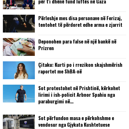
për t’i dhënë fund luftës në Gaza
Përleshje mes disa personave në Ferizaj,
tentohet të përdoret edhe arma e zjarrit
Deponohen para false në një bankë në
Prizren
Çitaku: Kurti po i rrezikon skajshmërish
raportet me ShBA-në
Sot protestohet në Prishtinë, kërkohet
lirimi i ish-policit Arbnor Spahiu nga
paraburgimi në…
Sot përfundon masa e përkohshme e
vendosur nga Gjykata Kushtetuese