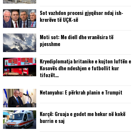
Sot vazhdon procesi gjyqësor ndaj ish-
krerëve të UÇK-së
Moti sot: Me diell dhe vranësira të
pjesshme
Kryediplomatja britanike e kujton luftën e
Kosovës dhe ndeshjen e futbollit kur
tifozët…
Netanyahu: E përkrah planin e Trumpit
Korçë: Gruaja e godet me hekur në kokë
burrin e saj