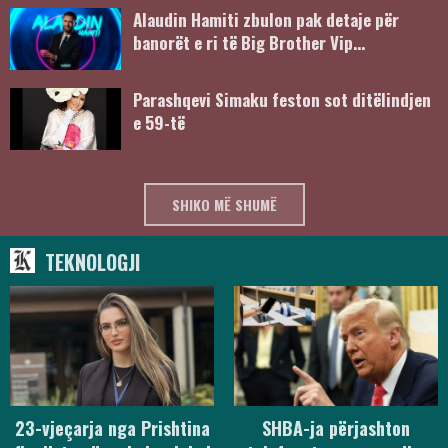
Alaudin Hamiti zbulon pak detaje për
banorët e ri të Big Brother Vip…
Parashqevi Simaku feston sot ditëlindjen
e 59-të
SHIKO MË SHUMË
TEKNOLOGJI
23-vjeçarja nga Prishtina
SHBA-ja përjashton