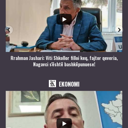
Rrahman Jashari: Viti Shkollor filloi keq, fajtor qeveria,
Nagavci s'është bashkëpunuese!
EKONOMI