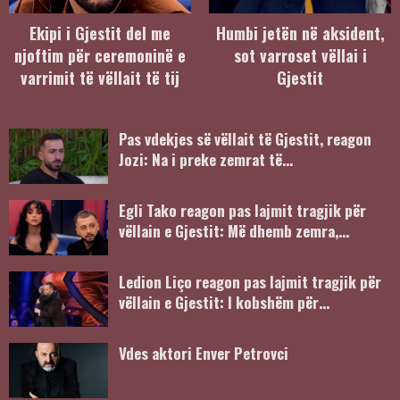
Ekipi i Gjestit del me
Humbi jetën në aksident,
njoftim për ceremoninë e
sot varroset vëllai i
varrimit të vëllait të tij
Gjestit
Pas vdekjes së vëllait të Gjestit, reagon
Jozi: Na i preke zemrat të…
Egli Tako reagon pas lajmit tragjik për
vëllain e Gjestit: Më dhemb zemra,…
Ledion Liço reagon pas lajmit tragjik për
vëllain e Gjestit: I kobshëm për…
Vdes aktori Enver Petrovci