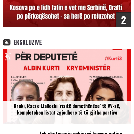
2
EKSKLUZIVE
Kraki, Raci e Llalloshi ‘risitë domethënëse’ të VV-së,
kompletohen listat zgjedhore të të gjitha partive
Jak skutecznie wybierać kasyno online