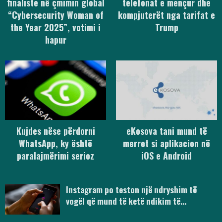
finaliste në çmimin global
telefonat e mençur dhe
“Cybersecurity Woman of
kompjuterët nga tarifat e
the Year 2025”, votimi i
Trump
hapur
Kujdes nëse përdorni
eKosova tani mund të
WhatsApp, ky është
merret si aplikacion në
paralajmërimi serioz
iOS e Android
Instagram po teston një ndryshim të
vogël që mund të ketë ndikim të…