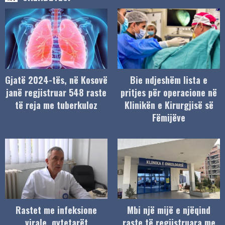
Gjatë 2024-tës, në Kosovë
Bie ndjeshëm lista e
janë regjistruar 548 raste
pritjes për operacione në
të reja me tuberkuloz
Klinikën e Kirurgjisë së
Fëmijëve
Rastet me infeksione
Mbi një mijë e njëqind
virale, qytetarët
raste të regjistruara me