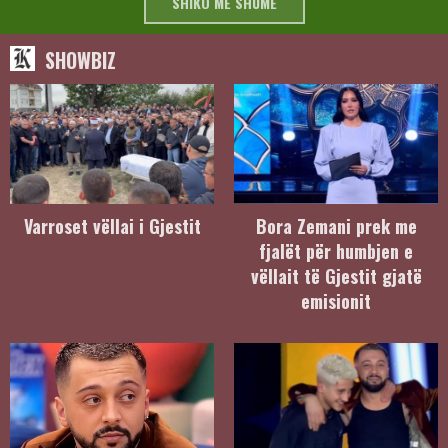
SHIKO MË SHUMË
SHOWBIZ
Varroset vëllai i Gjestit
Bora Zemani prek me
fjalët për humbjen e
vëllait të Gjestit gjatë
emisionit