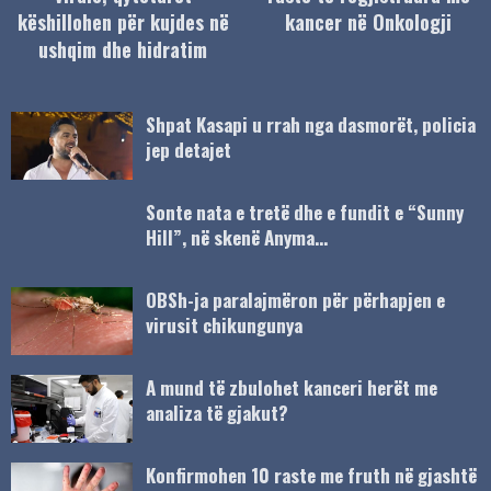
këshillohen për kujdes në
kancer në Onkologji
ushqim dhe hidratim
Shpat Kasapi u rrah nga dasmorët, policia
jep detajet
Sonte nata e tretë dhe e fundit e “Sunny
Hill”, në skenë Anyma…
OBSh-ja paralajmëron për përhapjen e
virusit chikungunya
A mund të zbulohet kanceri herët me
analiza të gjakut?
Konfirmohen 10 raste me fruth në gjashtë