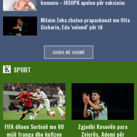
komuna – IKSHPK apelon për vaksinim
Milaim Zeka zbulon prapaskenat me Olta
Gixharin, Eda ‘selamë’ për të
SHIKO MË SHUMË
SPORT
FIFA dënon Serbinë me 80
Zgjodhi Kosovën para
mijë franga dhe kufizon
Zvicrës, Ademi për