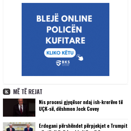
MË TË REJAT
Nis procesi gjyqësor ndaj ish-krerëve të
UÇK-së, dëshmon Jock Covey
Erdogani përshëndet përpjekjet e Trumpit