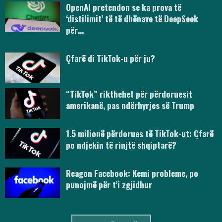
OpenAI pretendon se ka prova të
‘distilimit’ të të dhënave të DeepSeek
për…
Çfarë di TikTok-u për ju?
“TikTok” rikthehet për përdoruesit
amerikanë, pas ndërhyrjes së Trump
1.5 milionë përdorues të TikTok-ut: Çfarë
po ndjekin të rinjtë shqiptarë?
Reagon Facebook: Kemi probleme, po
punojmë për t’i zgjidhur