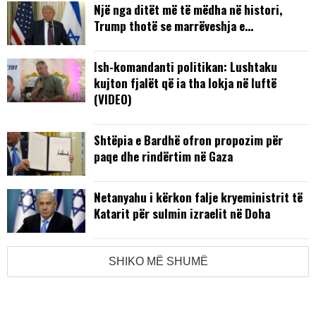
Një nga ditët më të mëdha në histori,
Trump thotë se marrëveshja e…
Ish-komandanti politikan: Lushtaku
kujton fjalët që ia tha lokja në luftë
(VIDEO)
Shtëpia e Bardhë ofron propozim për
paqe dhe rindërtim në Gaza
Netanyahu i kërkon falje kryeministrit të
Katarit për sulmin izraelit në Doha
SHIKO MË SHUMË