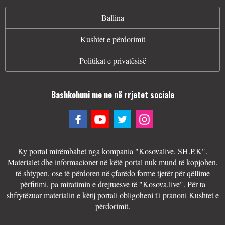
Ballina
Kushtet e përdorimit
Politikat e privatësisë
Bashkohuni me ne në rrjetet sociale
Ky portal mirëmbahet nga kompania "Kosovalive. SH.P.K".
Materialet dhe informacionet në këtë portal nuk mund të kopjohen,
të shtypen, ose të përdoren në çfarëdo forme tjetër për qëllime
përfitimi, pa miratimin e drejtuesve të "Kosova.live". Për ta
shfrytëzuar materialin e këtij portali obligoheni t'i pranoni Kushtet e
përdorimit.