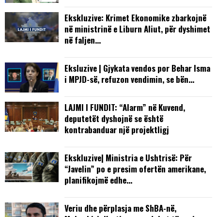
Ekskluzive: Krimet Ekonomike zbarkojnë
në ministrinë e Liburn Aliut, për dyshimet
në faljen…
Eksluzive | Gjykata vendos por Behar Isma
i MPJD-së, refuzon vendimin, se bën…
LAJMI I FUNDIT: “Alarm” në Kuvend,
deputetët dyshojnë se është
kontrabanduar një projektligj
Ekskluzive| Ministria e Ushtrisë: Për
“Javelin” po e presim ofertën amerikane,
planifikojmë edhe…
Veriu dhe përplasja me ShBA-në,