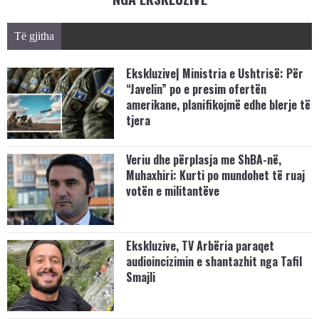
Të gjitha
Ekskluzive| Ministria e Ushtrisë: Për
“Javelin” po e presim ofertën
amerikane, planifikojmë edhe blerje të
tjera
Veriu dhe përplasja me ShBA-në,
Muhaxhiri: Kurti po mundohet të ruaj
votën e militantëve
Ekskluzive, TV Arbëria paraqet
audioincizimin e shantazhit nga Tafil
Smajli