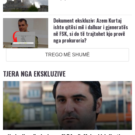
Dokument ekskluziv: Azem Kurtaj
ishte qitësi më i dalluar i gjeneratës
në FSK, si do të trajtohet kjo provë
nga prokuroria?
TREGO MË SHUMË
TJERA NGA EKSKLUZIVE