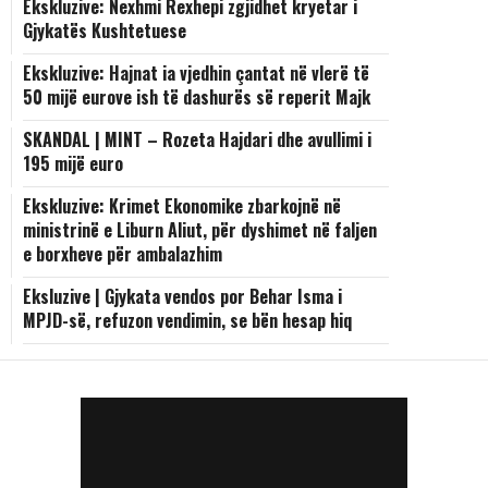
Ekskluzive: Nexhmi Rexhepi zgjidhet kryetar i
Gjykatës Kushtetuese
Ekskluzive: Hajnat ia vjedhin çantat në vlerë të
50 mijë eurove ish të dashurës së reperit Majk
SKANDAL | MINT – Rozeta Hajdari dhe avullimi i
195 mijë euro
Ekskluzive: Krimet Ekonomike zbarkojnë në
ministrinë e Liburn Aliut, për dyshimet në faljen
e borxheve për ambalazhim
Eksluzive | Gjykata vendos por Behar Isma i
MPJD-së, refuzon vendimin, se bën hesap hiq