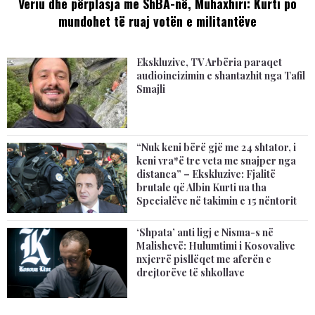
Veriu dhe përplasja me ShBA-në, Muhaxhiri: Kurti po
mundohet të ruaj votën e militantëve
Ekskluzive, TV Arbëria paraqet
audioincizimin e shantazhit nga Tafil
Smajli
“Nuk keni bërë gjë me 24 shtator, i
keni vra*ë tre veta me snajper nga
distanca” – Ekskluzive: Fjalitë
brutale që Albin Kurti ua tha
Specialëve në takimin e 15 nëntorit
‘Shpata’ anti ligj e Nisma-s në
Malishevë: Hulumtimi i Kosovalive
nxjerrë pisllëqet me aferën e
drejtorëve të shkollave