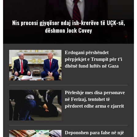
Nis procesi gjyqësor ndaj ish-krerëve të UÇK-së,
dëshmon Jock Covey
Erdogani përshëndet
përpjekjet e Trumpit për t’i
dhënë fund luftës në Gaza
Përleshje mes disa personave
në Ferizaj, tentohet të
përdoret edhe arma e zjarrit
Deponohen para false në një