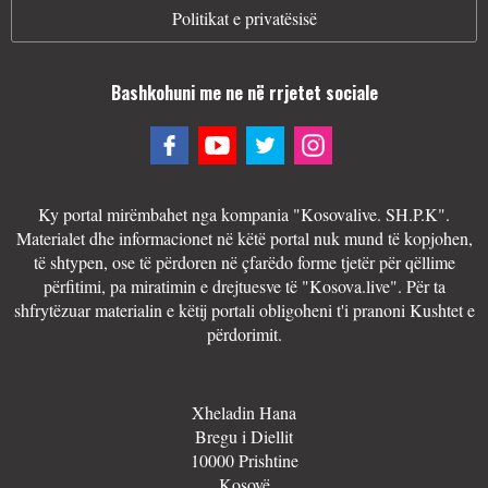
Politikat e privatësisë
Bashkohuni me ne në rrjetet sociale
Ky portal mirëmbahet nga kompania "Kosovalive. SH.P.K".
Materialet dhe informacionet në këtë portal nuk mund të kopjohen,
të shtypen, ose të përdoren në çfarëdo forme tjetër për qëllime
përfitimi, pa miratimin e drejtuesve të "Kosova.live". Për ta
shfrytëzuar materialin e këtij portali obligoheni t'i pranoni Kushtet e
përdorimit.
Xheladin Hana
Bregu i Diellit
10000 Prishtine
Kosovë