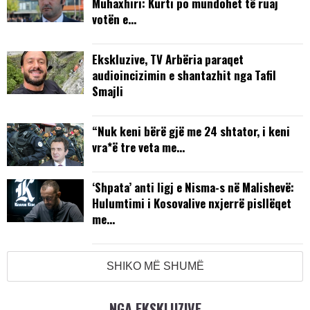
Muhaxhiri: Kurti po mundohet të ruaj
votën e…
Ekskluzive, TV Arbëria paraqet
audioincizimin e shantazhit nga Tafil
Smajli
“Nuk keni bërë gjë me 24 shtator, i keni
vra*ë tre veta me…
‘Shpata’ anti ligj e Nisma-s në Malishevë:
Hulumtimi i Kosovalive nxjerrë pisllëqet
me…
SHIKO MË SHUMË
NGA EKSKLUZIVE