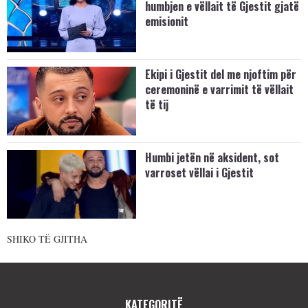
humbjen e vëllait të Gjestit gjatë
emisionit
Ekipi i Gjestit del me njoftim për
ceremoninë e varrimit të vëllait
të tij
Humbi jetën në aksident, sot
varroset vëllai i Gjestit
SHIKO TË GJITHA
KATEGORITË