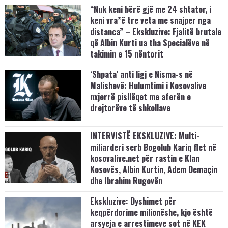
“Nuk keni bërë gjë me 24 shtator, i
keni vra*ë tre veta me snajper nga
distanca” – Ekskluzive: Fjalitë brutale
që Albin Kurti ua tha Specialëve në
takimin e 15 nëntorit
‘Shpata’ anti ligj e Nisma-s në
Malishevë: Hulumtimi i Kosovalive
nxjerrë pisllëqet me aferën e
drejtorëve të shkollave
INTERVISTË EKSKLUZIVE: Multi-
miliarderi serb Bogolub Kariq flet në
kosovalive.net për rastin e Klan
Kosovës, Albin Kurtin, Adem Demaçin
dhe Ibrahim Rugovën
Ekskluzive: Dyshimet për
keqpërdorime milionëshe, kjo është
arsyeja e arrestimeve sot në KEK