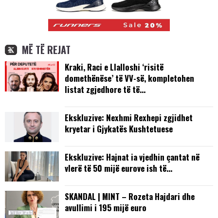
MË TË REJAT
Kraki, Raci e Llalloshi ‘risitë
domethënëse’ të VV-së, kompletohen
listat zgjedhore të të…
Ekskluzive: Nexhmi Rexhepi zgjidhet
kryetar i Gjykatës Kushtetuese
Ekskluzive: Hajnat ia vjedhin çantat në
vlerë të 50 mijë eurove ish të…
SKANDAL | MINT – Rozeta Hajdari dhe
avullimi i 195 mijë euro