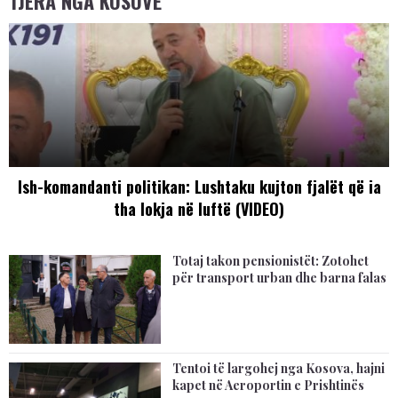
TJERA NGA KOSOVË
Ish-komandanti politikan: Lushtaku kujton fjalët që ia
tha lokja në luftë (VIDEO)
Totaj takon pensionistët: Zotohet
për transport urban dhe barna falas
Tentoi të largohej nga Kosova, hajni
kapet në Aeroportin e Prishtinës