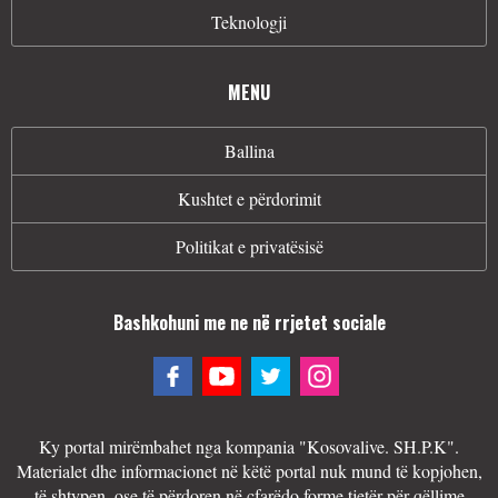
Teknologji
MENU
Ballina
Kushtet e përdorimit
Politikat e privatësisë
Bashkohuni me ne në rrjetet sociale
Ky portal mirëmbahet nga kompania "Kosovalive. SH.P.K".
Materialet dhe informacionet në këtë portal nuk mund të kopjohen,
të shtypen, ose të përdoren në çfarëdo forme tjetër për qëllime