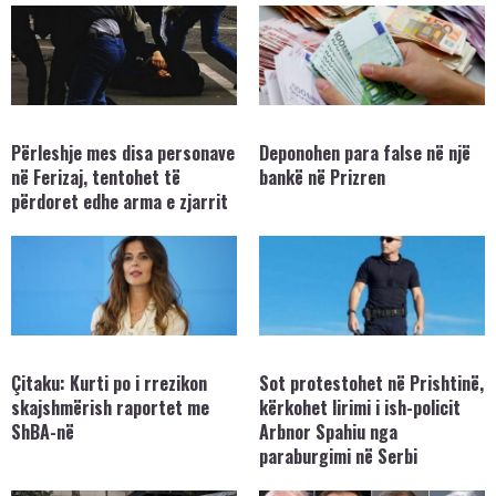
Përleshje mes disa personave
Deponohen para false në një
në Ferizaj, tentohet të
bankë në Prizren
përdoret edhe arma e zjarrit
Çitaku: Kurti po i rrezikon
Sot protestohet në Prishtinë,
skajshmërish raportet me
kërkohet lirimi i ish-policit
ShBA-në
Arbnor Spahiu nga
paraburgimi në Serbi