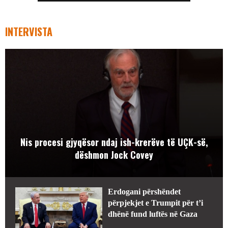
INTERVISTA
Nis procesi gjyqësor ndaj ish-krerëve të UÇK-së,
dëshmon Jock Covey
Erdogani përshëndet
përpjekjet e Trumpit për t’i
dhënë fund luftës në Gaza