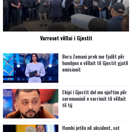
Varroset vëllai i Gjestit
Bora Zemani prek me fjalët për
humbjen e vëllait të Gjestit gjatë
emisionit
Ekipi i Gjestit del me njoftim për
ceremoninë e varrimit të vëllait
të tij
Humbi jetën në aksident, sot