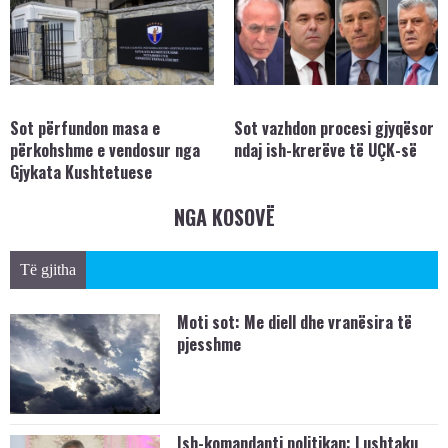
Sot përfundon masa e
Sot vazhdon procesi gjyqësor
përkohshme e vendosur nga
ndaj ish-krerëve të UÇK-së
Gjykata Kushtetuese
NGA KOSOVË
Të gjitha
Moti sot: Me diell dhe vranësira të
pjesshme
Ish-komandanti politikan: Lushtaku