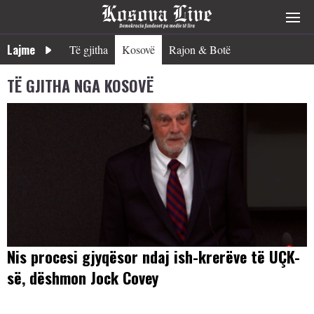
Lajme
Të gjitha
Kosovë
Rajon & Botë
TË GJITHA NGA KOSOVË
Nis procesi gjyqësor ndaj ish-krerëve të UÇK-
së, dëshmon Jock Covey