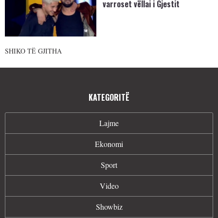
varroset vëllai i Gjestit
SHIKO TË GJITHA
KATEGORITË
Lajme
Ekonomi
Sport
Video
Showbiz