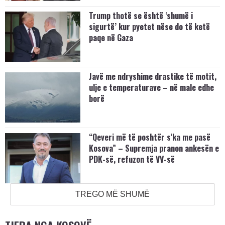
Trump thotë se është ‘shumë i
sigurtë’ kur pyetet nëse do të ketë
paqe në Gaza
Javë me ndryshime drastike të motit,
ulje e temperaturave – në male edhe
borë
“Qeveri më të poshtër s’ka me pasë
Kosova” – Supremja pranon ankesën e
PDK-së, refuzon të VV-së
TREGO MË SHUMË