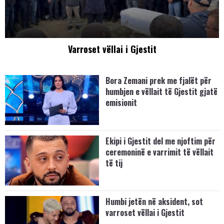
Varroset vëllai i Gjestit
Bora Zemani prek me fjalët për
humbjen e vëllait të Gjestit gjatë
emisionit
Ekipi i Gjestit del me njoftim për
ceremoninë e varrimit të vëllait
të tij
Humbi jetën në aksident, sot
varroset vëllai i Gjestit