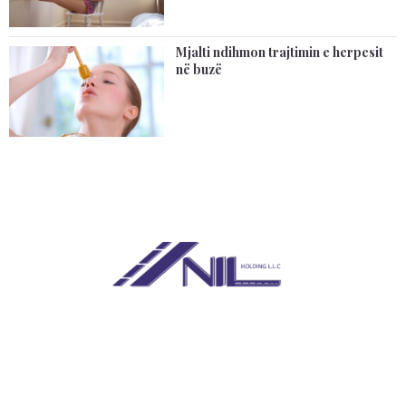
Mjalti ndihmon trajtimin e herpesit
në buzë