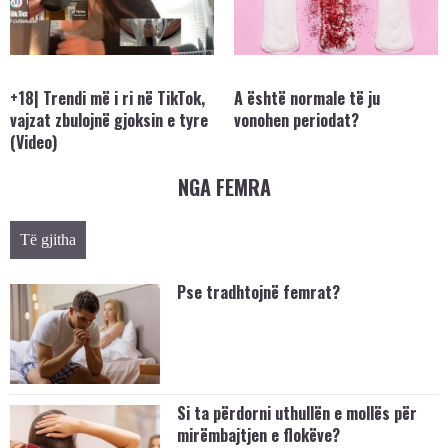
+18| Trendi më i ri në TikTok,
A është normale të ju
vajzat zbulojnë gjoksin e tyre
vonohen periodat?
(Video)
NGA FEMRA
Të gjitha
Pse tradhtojnë femrat?
Si ta përdorni uthullën e mollës për
mirëmbajtjen e flokëve?