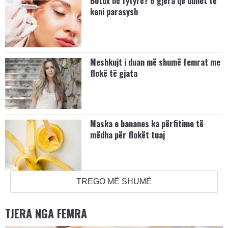
Botox në fytyrë? 6 gjëra që duhet të
keni parasysh
Meshkujt i duan më shumë femrat me
flokë të gjata
Maska e bananes ka përfitime të
mëdha për flokët tuaj
TREGO MË SHUMË
TJERA NGA FEMRA