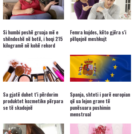
Si humbi peshë gruaja më e
Femra kujdes, këto gjëra s’i
shëndoshë në botë, i hoqi 215
pëlqejnë meshkujt
kilogramë në kohë rekord
Sa gjatë duhet t’i përdorim
Spanja, shteti i parë europian
produktet kozmetike përpara
që ua lejon grave të
se të skadojnë
punësuara pushimin
menstrual