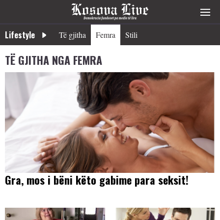
Lifestyle
Të gjitha
Femra
Stili
TË GJITHA NGA FEMRA
Gra, mos i bëni këto gabime para seksit!