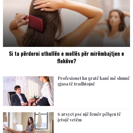
Si ta përdorni uthullën e mollës për mirëmbajtjen e
flokëve?
Profesionet ku gratë kanë më shumë
gjasa të tradhtojnë
6 arsyet pse një femër pëlqen të
jetojë vetëm