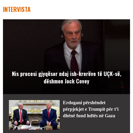
INTERVISTA
Nis procesi gjyqësor ndaj ish-krerëve të UÇK-së,
dëshmon Jock Covey
Erdogani përshëndet
përpjekjet e Trumpit për t’i
dhënë fund luftës në Gaza