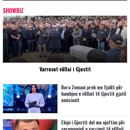
SHOWBIZ
Varroset vëllai i Gjestit
Bora Zemani prek me fjalët për
humbjen e vëllait të Gjestit gjatë
emisionit
Ekipi i Gjestit del me njoftim për
ceremoninë e varrimit të vëllait