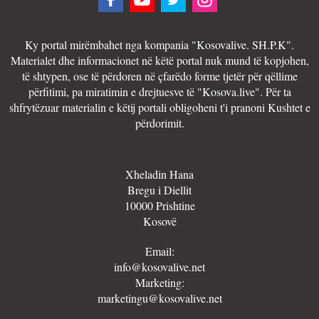
Ky portal mirëmbahet nga kompania "Kosovalive. SH.P.K".
Materialet dhe informacionet në këtë portal nuk mund të kopjohen,
të shtypen, ose të përdoren në çfarëdo forme tjetër për qëllime
përfitimi, pa miratimin e drejtuesve të "Kosova.live". Për ta
shfrytëzuar materialin e këtij portali obligoheni t'i pranoni Kushtet e
përdorimit.
Xheladin Hana
Bregu i Diellit
10000 Prishtine
Kosovë
Email:
info@kosovalive.net
Marketing:
marketingu@kosovalive.net