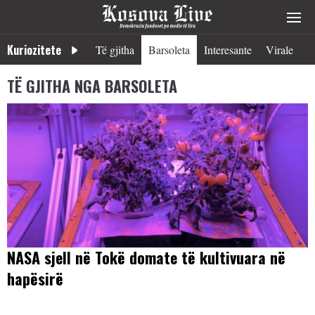
Kuriozitete
Të gjitha
Barsoleta
Interesante
Virale
TË GJITHA NGA BARSOLETA
NASA sjell në Tokë domate të kultivuara në
hapësirë