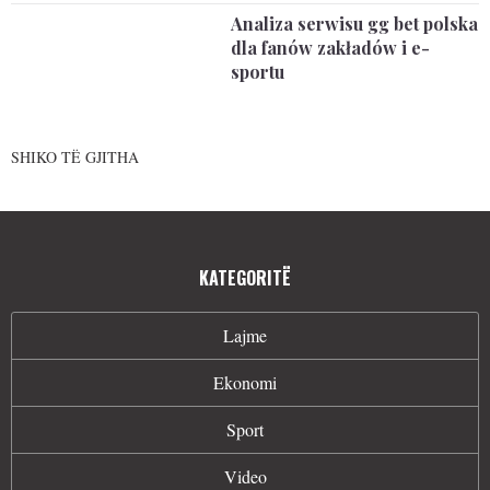
Analiza serwisu gg bet polska
dla fanów zakładów i e-
sportu
SHIKO TË GJITHA
KATEGORITË
Lajme
Ekonomi
Sport
Video