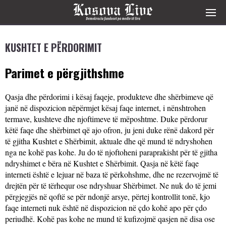
KUSHTET E PËRDORIMIT
Parimet e përgjithshme
Qasja dhe përdorimi i kësaj faqeje, produkteve dhe shërbimeve që
janë në dispozicion nëpërmjet kësaj faqe internet, i nënshtrohen
termave, kushteve dhe njoftimeve të mëposhtme. Duke përdorur
këtë faqe dhe shërbimet që ajo ofron, ju jeni duke rënë dakord për
të gjitha Kushtet e Shërbimit, aktuale dhe që mund të ndryshohen
nga ne kohë pas kohe. Ju do të njoftoheni paraprakisht për të gjitha
ndryshimet e bëra në Kushtet e Shërbimit. Qasja në këtë faqe
interneti është e lejuar në baza të përkohshme, dhe ne rezervojmë të
drejtën për të tërhequr ose ndryshuar Shërbimet. Ne nuk do të jemi
përgjegjës në qoftë se për ndonjë arsye, përtej kontrollit tonë, kjo
faqe interneti nuk është në dispozicion në çdo kohë apo për çdo
periudhë. Kohë pas kohe ne mund të kufizojmë qasjen në disa ose