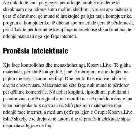
Ne nuk do të jemi përgjegjës për ndonjë humbje ose dëme të
shkaktuara nga ndonjë sulm mohim-shërbimi, viruset apo materiale
tjera të dëmshme, që mund të infektojnë pajisjet tuaja kompjuterike,
programet kompjuterike, të dhënat apo materiale tjera të përdoruesit,
për shkak të përdorimit të kësaj faqe interneti ose shkarkimit tuaj të
ndonjë materiali nga kjo faqe interneti.
Pronësia Intelektuale
Kjo faqe kontrollohet dhe menaxhohet nga Kosova.Live. Të gjitha
materialet, përfshirë fotografitë, janë të mbrojtura me te drejtën ne
pajtim me legjislacioni ne fuqi. Dhe për to Kosova.live mban të
drejtat e rezervuara. Materialet në këtë faqe nuk mund të përdoren
për qëllime komerciale. Ndalohet kopjimi, riprodhimi, publikimi i
paautorizuar qoftë origjinal apo i modifikuar në çfarëdo mënyre, pa
lejen paraprake të Kosova.Live. Shfrytëzimi i materialeve nga
ndonjë faqe interneti a medium tjetër pa lejen e Grupit Kosova.Live,
është shkelje e të drejtave të autorit dhe të pronës intelektuale sipas
dispozitave ligjore në fuqi.