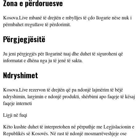
Zona e përdoruesve
Kosova.Live mbanë të drejtën e mbylljes të çdo llogarie nëse nuk i
përmbahet rregullave të përdorimit.
Përgjegjësitë
Ju jeni përgjegjës për llogarinë tuaj dhe duhet të siguroheni që
informatat e dhëna nga ju të jenë të sakta.
Ndryshimet
Kosova.Live rezervon të drejtën që pa ndonjë lajmërim të bëjë
ndryshimin, largimin e ndonjë produkti, shërbimi apo faqeje të kësaj
faqeje interneti
Ligji në fuqi
Këto kushte duhet të interpretohen në përputhje me Legjislacionin e
Republikës së Kosovës. Në rast të ndonjë mosmarrëveshjeje ose