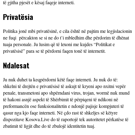
të gjitha pjesët e kësaj faqeje interneti.
Privatësia
Politika jonë mbi privatësinë, e cila është në pajtim me legjislacionin
ne fuqi përcakton se si ne do t’i mbledhim dhe përdorim të dhënat
tuaja personale. Ju lusim që të lexoni me kujdes “Politikat e
privatësisë” para se të përdorni faqen tonë të internetit.
Ndalesat
Ju nuk duhet ta keqpërdorni këtë faqe interneti. Ju nuk do të:
shkelni të drejtën e privatësisë të askujt të kryeni apo nxitni vepër
penale, transmetoni apo shpërndani virus, trojan, wormë nuk mund
të hakoni asnjë aspekt të Shërbimit të përpiqeni të ndikoni në
preformancën ose funksionalitetin e ndonjë pajisje kompjuteri të
qasur nga kjo faqe interneti. Në çdo rast të shkeljes së këtyre
dispozitave Kosova.Live do të raportojë tek autoritetet përkatëse të
zbatimit të ligjit dhe do të zbulojë identitetin tuaj.