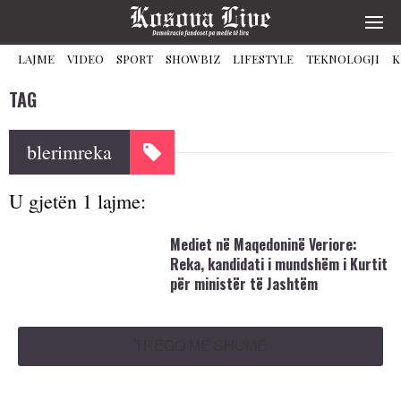
LAJME
VIDEO
SPORT
SHOWBIZ
LIFESTYLE
TEKNOLOGJI
K
TAG
blerimreka
U gjetën 1 lajme:
Mediet në Maqedoninë Veriore:
Reka, kandidati i mundshëm i Kurtit
për ministër të Jashtëm
TREGO MË SHUMË