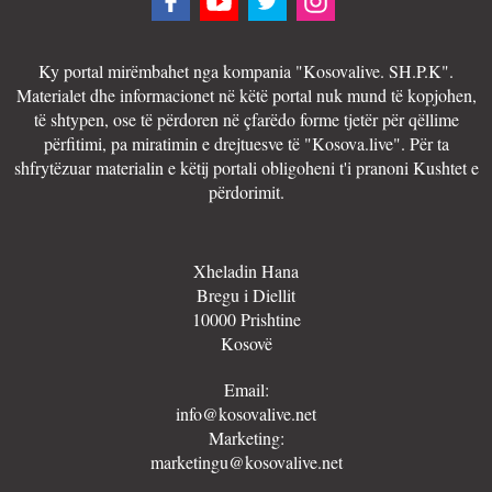
Ky portal mirëmbahet nga kompania "Kosovalive. SH.P.K".
Materialet dhe informacionet në këtë portal nuk mund të kopjohen,
të shtypen, ose të përdoren në çfarëdo forme tjetër për qëllime
përfitimi, pa miratimin e drejtuesve të "Kosova.live". Për ta
shfrytëzuar materialin e këtij portali obligoheni t'i pranoni Kushtet e
përdorimit.
Xheladin Hana
Bregu i Diellit
10000 Prishtine
Kosovë
Email:
info@kosovalive.net
Marketing:
marketingu@kosovalive.net