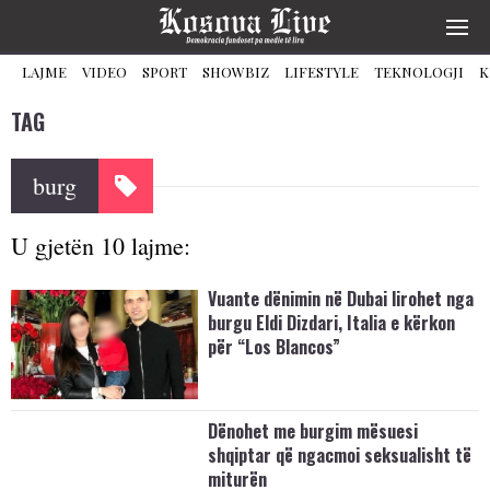
LAJME
VIDEO
SPORT
SHOWBIZ
LIFESTYLE
TEKNOLOGJI
K
TAG
burg
U gjetën 10 lajme:
Vuante dënimin në Dubai lirohet nga
burgu Eldi Dizdari, Italia e kërkon
për “Los Blancos”
Dënohet me burgim mësuesi
shqiptar që ngacmoi seksualisht të
miturën