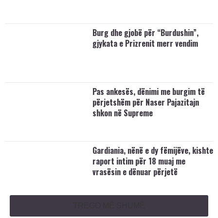
Burg dhe gjobë për “Burdushin”,
gjykata e Prizrenit merr vendim
Pas ankesës, dënimi me burgim të
përjetshëm për Naser Pajazitajn
shkon në Supreme
Gardiania, nënë e dy fëmijëve, kishte
raport intim për 18 muaj me
vrasësin e dënuar përjetë
TREGO MË SHUMË