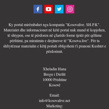
Ky portal mirëmbahet nga kompania "Kosovalive. SH.P.K".
Materialet dhe informacionet në këtë portal nuk mund të kopjohen,
të shtypen, ose të përdoren në çfarëdo forme tjetër për qëllime
përfitimi, pa miratimin e drejtuesve të "Kosova.live". Për ta
shfrytëzuar materialin e këtij portali obligoheni t'i pranoni Kushtet e
përdorimit.
Xheladin Hana
Bregu i Diellit
10000 Prishtine
Kosovë
Email:
info@kosovalive.net
Marketing: