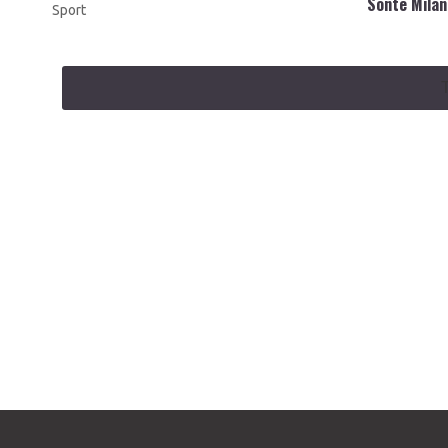
Sonte Milan
Sport