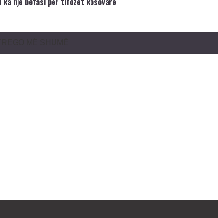
i ka një befasi për tifozët kosovarë
TREGO MË SHUMË