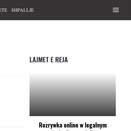
ETE
SHPALLJE
LAJMET E REJA
Rozrywka online w legalnym