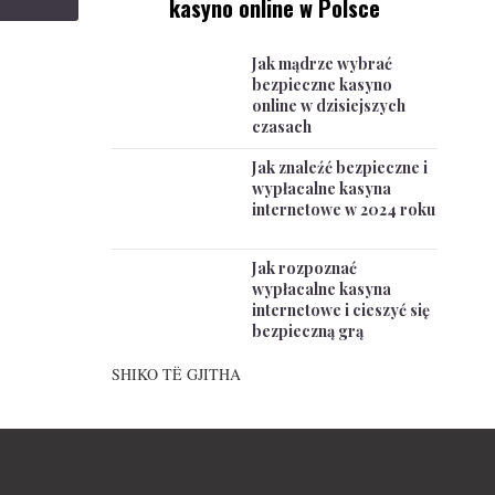
kasyno online w Polsce
Jak mądrze wybrać
bezpieczne kasyno
online w dzisiejszych
czasach
Jak znaleźć bezpieczne i
wypłacalne kasyna
internetowe w 2024 roku
Jak rozpoznać
wypłacalne kasyna
internetowe i cieszyć się
bezpieczną grą
SHIKO TË GJITHA