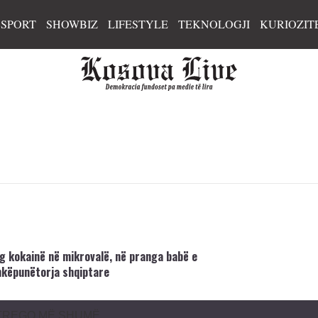
SPORT
SHOWBIZ
LIFESTYLE
TEKNOLOGJI
KURIOZIT
g kokainë në mikrovalë, në pranga babë e
hkëpunëtorja shqiptare
TREGO MË SHUMË