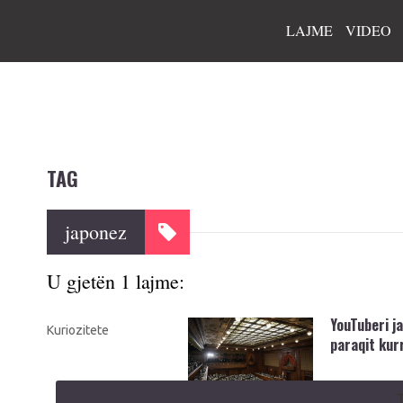
LAJME
VIDEO
TAG
japonez
U gjetën 1 lajme:
YouTuberi j
Kuriozitete
paraqit kur