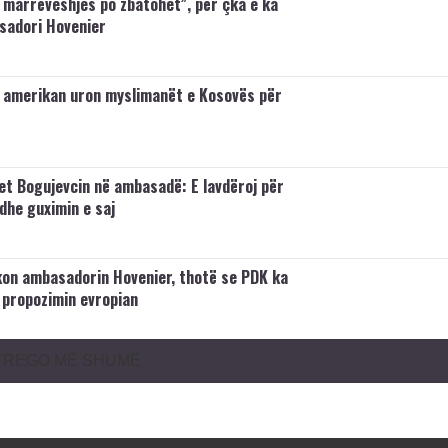
e marrëveshjes po zbatohet”, për çka e ka
sadori Hovenier
amerikan uron myslimanët e Kosovës për
et Bogujevcin në ambasadë: E lavdëroj për
dhe guximin e saj
kon ambasadorin Hovenier, thotë se PDK ka
 propozimin evropian
TREGO MË SHUMË