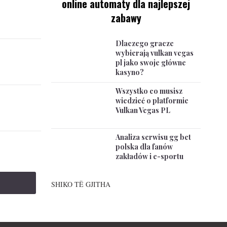
online automaty dla najlepszej
zabawy
Dlaczego gracze
wybierają vulkan vegas
pl jako swoje główne
kasyno?
Wszystko co musisz
wiedzieć o platformie
Vulkan Vegas PL
Analiza serwisu gg bet
polska dla fanów
zakładów i e-sportu
SHIKO TË GJITHA