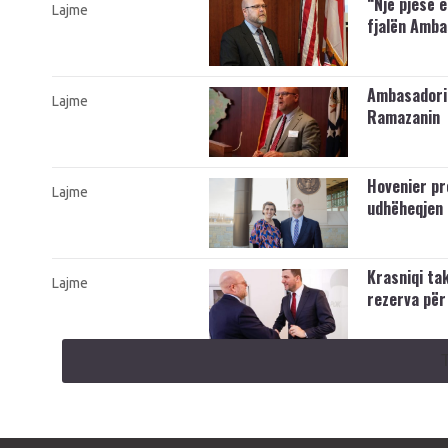
“Një pjesë 
Lajme
fjalën Amba
Ambasadori 
Lajme
Ramazanin
Hovenier pr
Lajme
udhëheqjen 
Krasniqi ta
Lajme
rezerva për