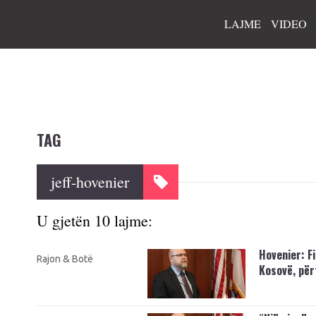
LAJME
VIDEO
TAG
jeff-hovenier
U gjetën 10 lajme:
Hovenier: F
Rajon & Botë
Kosovë, për