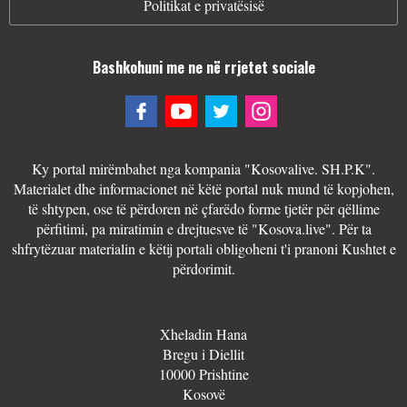
Politikat e privatësisë
Bashkohuni me ne në rrjetet sociale
Ky portal mirëmbahet nga kompania "Kosovalive. SH.P.K".
Materialet dhe informacionet në këtë portal nuk mund të kopjohen,
të shtypen, ose të përdoren në çfarëdo forme tjetër për qëllime
përfitimi, pa miratimin e drejtuesve të "Kosova.live". Për ta
shfrytëzuar materialin e këtij portali obligoheni t'i pranoni Kushtet e
përdorimit.
Xheladin Hana
Bregu i Diellit
10000 Prishtine
Kosovë