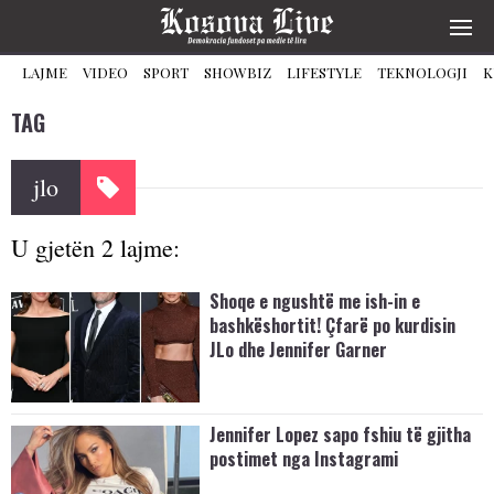
LAJME
VIDEO
SPORT
SHOWBIZ
LIFESTYLE
TEKNOLOGJI
K
TAG
jlo
U gjetën 2 lajme:
Shoqe e ngushtë me ish-in e
bashkëshortit! Çfarë po kurdisin
JLo dhe Jennifer Garner
Jennifer Lopez sapo fshiu të gjitha
postimet nga Instagrami