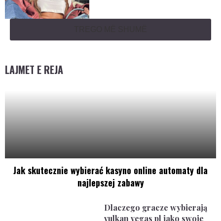
TREGO MË SHUMË
LAJMET E REJA
Jak skutecznie wybierać kasyno online automaty dla
najlepszej zabawy
Dlaczego gracze wybierają
vulkan vegas pl jako swoje