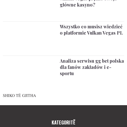
główne kasyno?
Wszystko co musisz wiedzieć
o platformie Vulkan Vegas PL
Analiza serwisu gg bet polska
dla fanów zakładów i e-
sportu
SHIKO TË GJITHA
KATEGORITË