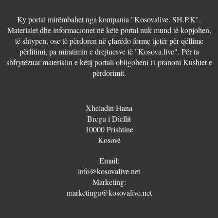
Ky portal mirëmbahet nga kompania "Kosovalive. SH.P.K".
Materialet dhe informacionet në këtë portal nuk mund të kopjohen,
të shtypen, ose të përdoren në çfarëdo forme tjetër për qëllime
përfitimi, pa miratimin e drejtuesve të "Kosova.live". Për ta
shfrytëzuar materialin e këtij portali obligoheni t'i pranoni Kushtet e
përdorimit.
Xheladin Hana
Bregu i Diellit
10000 Prishtine
Kosovë
Email:
info@kosovalive.net
Marketing:
marketingu@kosovalive.net