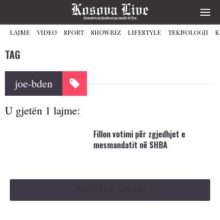
LAJME
VIDEO
SPORT
SHOWBIZ
LIFESTYLE
TEKNOLOGJI
K
TAG
joe-bden
U gjetën 1 lajme:
Fillon votimi për zgjedhjet e
mesmandatit në SHBA
TREGO MË SHUMË