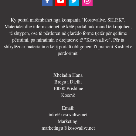
Ky portal mirëmbahet nga kompania "Kosovalive. SH.P.K".
Materialet dhe informacionet në këtë portal nuk mund të kopjohen,
të shtypen, ose të përdoren në çfarëdo forme tjetër për qëllime
përfitimi, pa miratimin e drejtuesve të "Kosova.live". Për ta
shfrytëzuar materialin e këtij portali obligoheni t'i pranoni Kushtet e
përdorimit.
Xheladin Hana
Bregu i Diellit
10000 Prishtine
Kosovë
Email:
info@kosovalive.net
Marketing:
marketingu@kosovalive.net