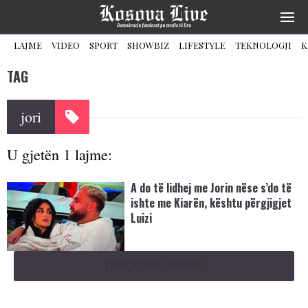
LAJME
VIDEO
SPORT
SHOWBIZ
LIFESTYLE
TEKNOLOGJI
K
TAG
jori
U gjetën 1 lajme:
A do të lidhej me Jorin nëse s’do të
ishte me Kiarën, kështu përgjigjet
Luizi
TREGO MË SHUMË