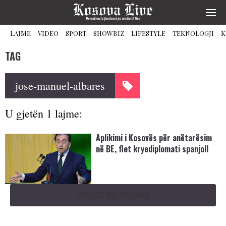
LAJME
VIDEO
SPORT
SHOWBIZ
LIFESTYLE
TEKNOLOGJI
K
TAG
jose-manuel-albares
U gjetën 1 lajme:
Aplikimi i Kosovës për anëtarësim
në BE, flet kryediplomati spanjoll
TREGO MË SHUMË