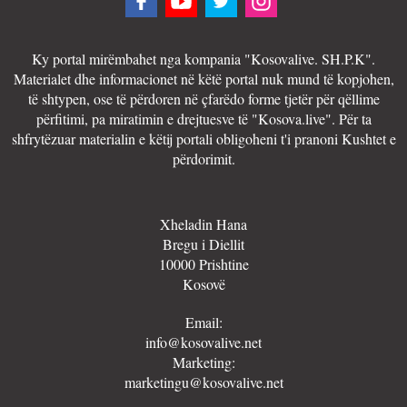
Ky portal mirëmbahet nga kompania "Kosovalive. SH.P.K".
Materialet dhe informacionet në këtë portal nuk mund të kopjohen,
të shtypen, ose të përdoren në çfarëdo forme tjetër për qëllime
përfitimi, pa miratimin e drejtuesve të "Kosova.live". Për ta
shfrytëzuar materialin e këtij portali obligoheni t'i pranoni Kushtet e
përdorimit.
Xheladin Hana
Bregu i Diellit
10000 Prishtine
Kosovë
Email:
info@kosovalive.net
Marketing:
marketingu@kosovalive.net