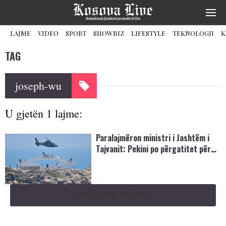
LAJME
VIDEO
SPORT
SHOWBIZ
LIFESTYLE
TEKNOLOGJI
K
TAG
joseph-wu
U gjetën 1 lajme:
Paralajmëron ministri i Jashtëm i
Tajvanit: Pekini po përgatitet për…
TREGO MË SHUMË