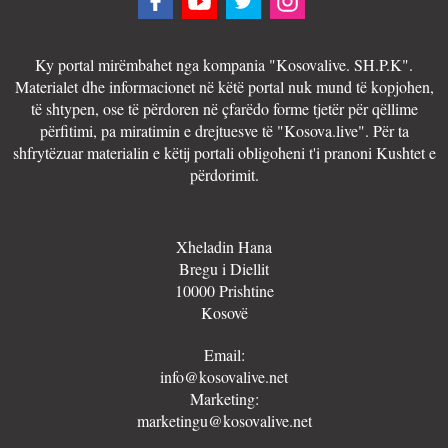
Ky portal mirëmbahet nga kompania "Kosovalive. SH.P.K".
Materialet dhe informacionet në këtë portal nuk mund të kopjohen,
të shtypen, ose të përdoren në çfarëdo forme tjetër për qëllime
përfitimi, pa miratimin e drejtuesve të "Kosova.live". Për ta
shfrytëzuar materialin e këtij portali obligoheni t'i pranoni Kushtet e
përdorimit.
Xheladin Hana
Bregu i Diellit
10000 Prishtine
Kosovë
Email:
info@kosovalive.net
Marketing:
marketingu@kosovalive.net