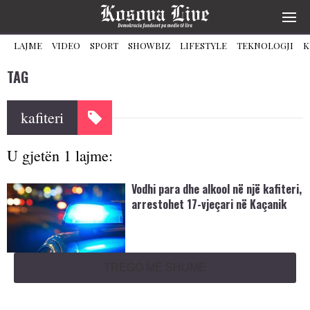
LAJME
VIDEO
SPORT
SHOWBIZ
LIFESTYLE
TEKNOLOGJI
K
TAG
kafiteri
U gjetën 1 lajme:
Vodhi para dhe alkool në një kafiteri,
arrestohet 17-vjeçari në Kaçanik
TREGO MË SHUMË