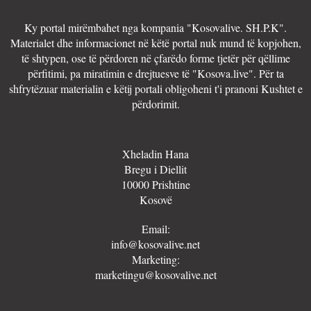
Ky portal mirëmbahet nga kompania "Kosovalive. SH.P.K".
Materialet dhe informacionet në këtë portal nuk mund të kopjohen,
të shtypen, ose të përdoren në çfarëdo forme tjetër për qëllime
përfitimi, pa miratimin e drejtuesve të "Kosova.live". Për ta
shfrytëzuar materialin e këtij portali obligoheni t'i pranoni Kushtet e
përdorimit.
Xheladin Hana
Bregu i Diellit
10000 Prishtine
Kosovë
Email:
info@kosovalive.net
Marketing:
marketingu@kosovalive.net