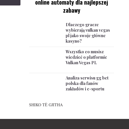
online automaty dla najlepszej
zabawy
Dlaczego gracze
wybierają vulkan vegas
pl jako swoje główne
kasyno?
Wszystko co musisz
wiedzieć o platformie
Vulkan Vegas PL
Analiza serwisu gg bet
polska dla fanów
zakładów i e-sportu
SHIKO TË GJITHA