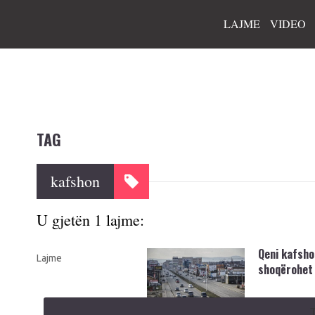
LAJME
VIDEO
TAG
kafshon
U gjetën 1 lajme:
Qeni kafsho
Lajme
shoqërohet 