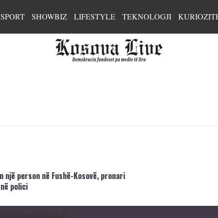
SPORT
SHOWBIZ
LIFESTYLE
TEKNOLOGJI
KURIOZIT
n një person në Fushë-Kosovë, pronari
në polici
TREGO MË SHUMË