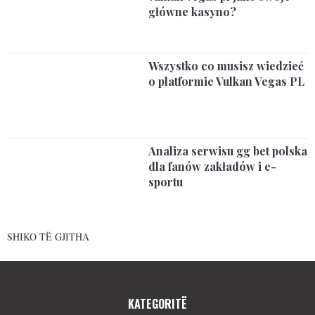
główne kasyno?
Wszystko co musisz wiedzieć
o platformie Vulkan Vegas PL
Analiza serwisu gg bet polska
dla fanów zakładów i e-
sportu
SHIKO TË GJITHA
KATEGORITË