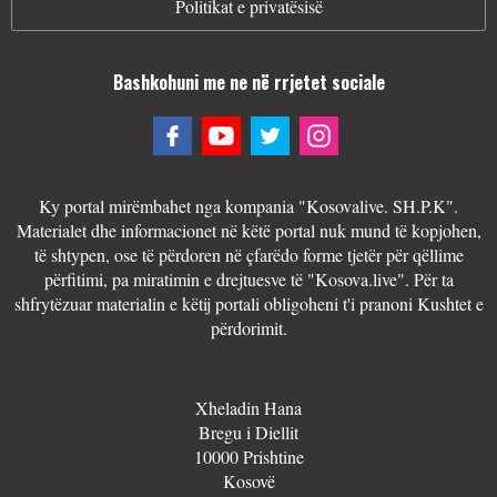
Politikat e privatësisë
Bashkohuni me ne në rrjetet sociale
Ky portal mirëmbahet nga kompania "Kosovalive. SH.P.K".
Materialet dhe informacionet në këtë portal nuk mund të kopjohen,
të shtypen, ose të përdoren në çfarëdo forme tjetër për qëllime
përfitimi, pa miratimin e drejtuesve të "Kosova.live". Për ta
shfrytëzuar materialin e këtij portali obligoheni t'i pranoni Kushtet e
përdorimit.
Xheladin Hana
Bregu i Diellit
10000 Prishtine
Kosovë