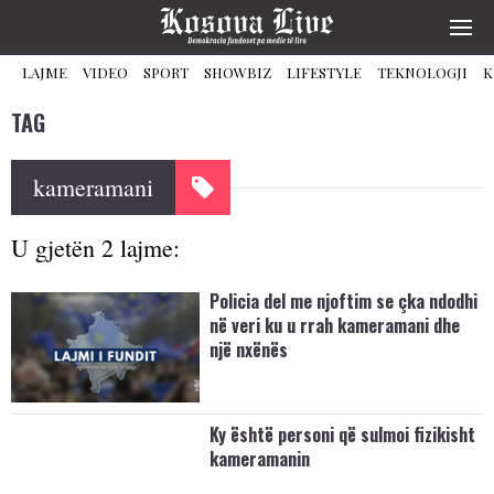
LAJME
VIDEO
SPORT
SHOWBIZ
LIFESTYLE
TEKNOLOGJI
K
TAG
kameramani
U gjetën 2 lajme:
Policia del me njoftim se çka ndodhi
në veri ku u rrah kameramani dhe
një nxënës
Ky është personi që sulmoi fizikisht
kameramanin