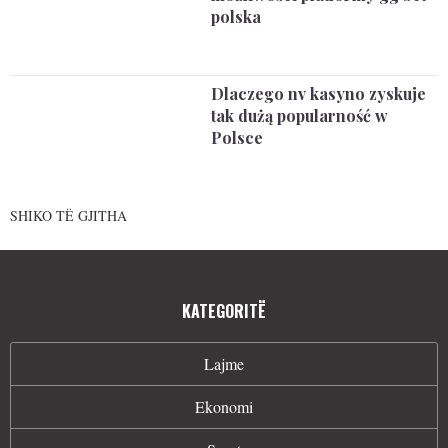
polska
Dlaczego nv kasyno zyskuje
tak dużą popularność w
Polsce
SHIKO TË GJITHA
KATEGORITË
Lajme
Ekonomi