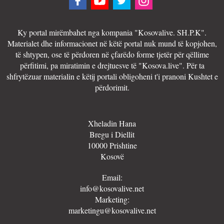
Ky portal mirëmbahet nga kompania "Kosovalive. SH.P.K".
Materialet dhe informacionet në këtë portal nuk mund të kopjohen,
të shtypen, ose të përdoren në çfarëdo forme tjetër për qëllime
përfitimi, pa miratimin e drejtuesve të "Kosova.live". Për ta
shfrytëzuar materialin e këtij portali obligoheni t'i pranoni Kushtet e
përdorimit.
Xheladin Hana
Bregu i Diellit
10000 Prishtine
Kosovë
Email:
info@kosovalive.net
Marketing:
marketingu@kosovalive.net