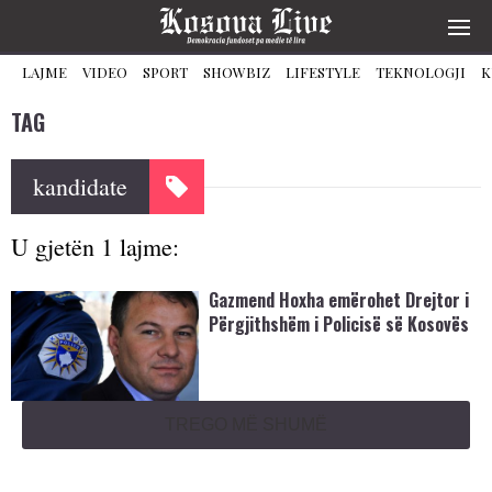
LAJME
VIDEO
SPORT
SHOWBIZ
LIFESTYLE
TEKNOLOGJI
K
TAG
kandidate
U gjetën 1 lajme:
Gazmend Hoxha emërohet Drejtor i
Përgjithshëm i Policisë së Kosovës
TREGO MË SHUMË