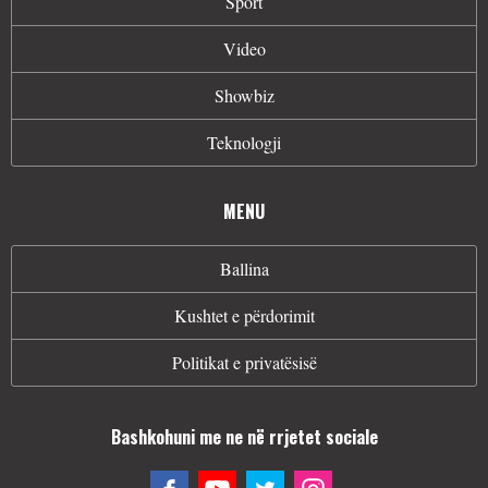
Sport
Video
Showbiz
Teknologji
MENU
Ballina
Kushtet e përdorimit
Politikat e privatësisë
Bashkohuni me ne në rrjetet sociale