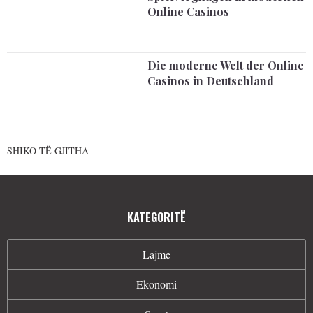
Online Casinos
Die moderne Welt der Online
Casinos in Deutschland
SHIKO TË GJITHA
KATEGORITË
Lajme
Ekonomi