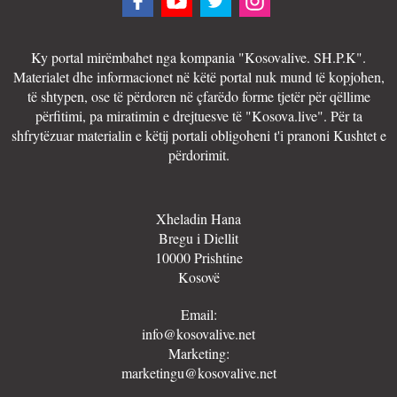
Ky portal mirëmbahet nga kompania "Kosovalive. SH.P.K".
Materialet dhe informacionet në këtë portal nuk mund të kopjohen,
të shtypen, ose të përdoren në çfarëdo forme tjetër për qëllime
përfitimi, pa miratimin e drejtuesve të "Kosova.live". Për ta
shfrytëzuar materialin e këtij portali obligoheni t'i pranoni Kushtet e
përdorimit.
Xheladin Hana
Bregu i Diellit
10000 Prishtine
Kosovë
Email:
info@kosovalive.net
Marketing:
marketingu@kosovalive.net