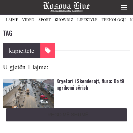
LAJME
VIDEO
SPORT
SHOWBIZ
LIFESTYLE
TEKNOLOGJI
K
TAG
kapicitete
U gjetën 1 lajme:
Kryetari i Skenderajt, Nura: Do të
ngrihemi sërish
TREGO MË SHUMË