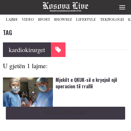
LAJME
VIDEO
SPORT
SHOWBIZ
LIFESTYLE
TEKNOLOGJI
K
TAG
kardiokirurget
U gjetën 1 lajme:
Mjekët e QKUK-së e kryejnë një
operacion të rrallë
TREGO MË SHUMË