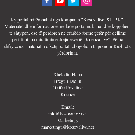
Ky portal mirëmbahet nga kompania "Kosovalive. SH.P.K".
Materialet dhe informacionet në këtë portal nuk mund të kopjohen,
të shtypen, ose të përdoren në çfarëdo forme tjetër për qëllime
përfitimi, pa miratimin e drejtuesve të "Kosova.live". Për ta
shfrytëzuar materialin e këtij portali obligoheni t'i pranoni Kushtet e
përdorimit.
Xheladin Hana
Bregu i Diellit
10000 Prishtine
Kosovë
Email:
info@kosovalive.net
Marketing:
marketingu@kosovalive.net