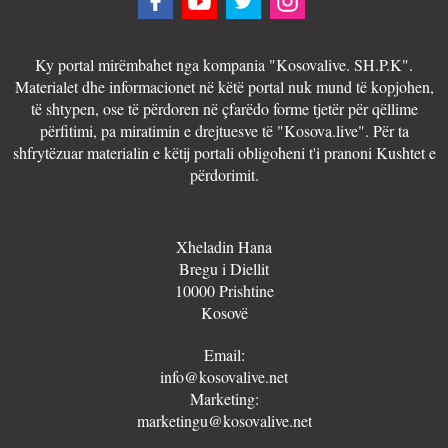
Ky portal mirëmbahet nga kompania "Kosovalive. SH.P.K".
Materialet dhe informacionet në këtë portal nuk mund të kopjohen,
të shtypen, ose të përdoren në çfarëdo forme tjetër për qëllime
përfitimi, pa miratimin e drejtuesve të "Kosova.live". Për ta
shfrytëzuar materialin e këtij portali obligoheni t'i pranoni Kushtet e
përdorimit.
Xheladin Hana
Bregu i Diellit
10000 Prishtine
Kosovë
Email:
info@kosovalive.net
Marketing:
marketingu@kosovalive.net