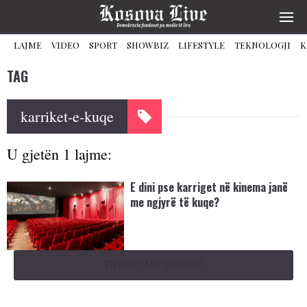
LAJME
VIDEO
SPORT
SHOWBIZ
LIFESTYLE
TEKNOLOGJI
K
TAG
karriket-e-kuqe
U gjetën 1 lajme:
E dini pse karriget në kinema janë
me ngjyrë të kuqe?
TREGO MË SHUMË