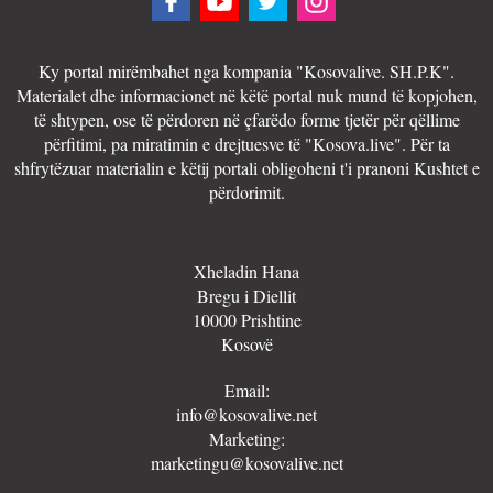
Ky portal mirëmbahet nga kompania "Kosovalive. SH.P.K".
Materialet dhe informacionet në këtë portal nuk mund të kopjohen,
të shtypen, ose të përdoren në çfarëdo forme tjetër për qëllime
përfitimi, pa miratimin e drejtuesve të "Kosova.live". Për ta
shfrytëzuar materialin e këtij portali obligoheni t'i pranoni Kushtet e
përdorimit.
Xheladin Hana
Bregu i Diellit
10000 Prishtine
Kosovë
Email:
info@kosovalive.net
Marketing:
marketingu@kosovalive.net