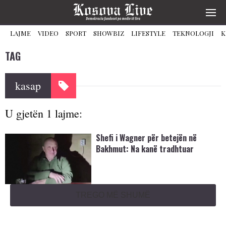
LAJME
VIDEO
SPORT
SHOWBIZ
LIFESTYLE
TEKNOLOGJI
K
TAG
kasap
U gjetën 1 lajme:
Shefi i Wagner për betejën në
Bakhmut: Na kanë tradhtuar
TREGO MË SHUMË