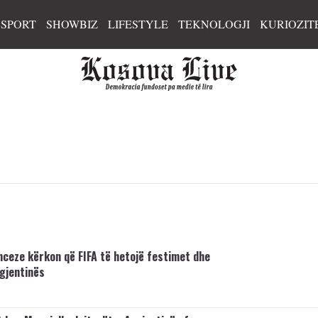
SPORT
SHOWBIZ
LIFESTYLE
TEKNOLOGJI
KURIOZIT
nceze kërkon që FIFA të hetojë festimet dhe
rgjentinës