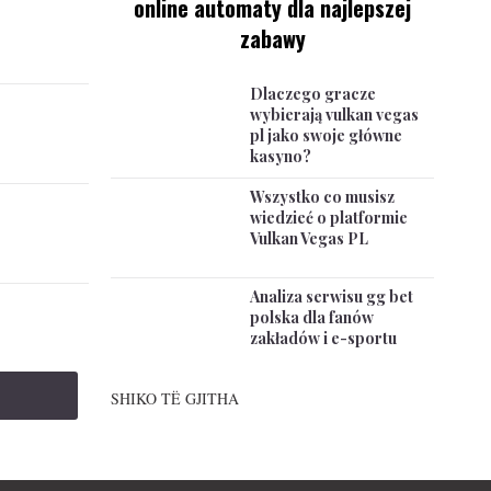
online automaty dla najlepszej
zabawy
Dlaczego gracze
wybierają vulkan vegas
pl jako swoje główne
kasyno?
Wszystko co musisz
wiedzieć o platformie
Vulkan Vegas PL
Analiza serwisu gg bet
polska dla fanów
zakładów i e-sportu
SHIKO TË GJITHA