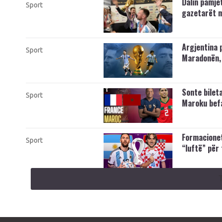
Dalin pamje
Sport
gazetarët m
Argjentina 
Sport
Maradonën, 
Sonte bileta
Sport
Maroku befa
Formacionet
Sport
“luftë” për 