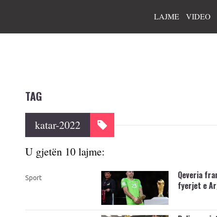
LAJME
VIDEO
TAG
katar-2022
U gjetën 10 lajme:
Qeveria fra
Sport
fyerjet e A