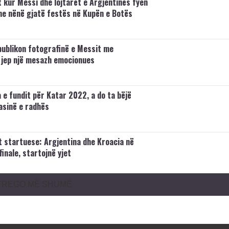
t kur Messi dhe lojtarët e Argjentinës fyen
e nënë gjatë festës në Kupën e Botës
publikon fotografinë e Messit me
jep një mesazh emocionues
 e fundit për Katar 2022, a do ta bëjë
sinë e radhës
 startuese: Argjentina dhe Kroacia në
finale, startojnë yjet
TREGO MË SHUMË