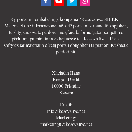
Ky portal mirëmbahet nga kompania "Kosovalive. SH.P.K".
Materialet dhe informacionet në këtë portal nuk mund të kopjohen,
të shtypen, ose të përdoren në çfarëdo forme tjetër për qëllime
përfitimi, pa miratimin e drejtuesve të "Kosova.live". Për ta
shfrytëzuar materialin e këtij portali obligoheni t'i pranoni Kushtet e
përdorimit.
Xheladin Hana
Bregu i Diellit
10000 Prishtine
Kosovë
Email:
info@kosovalive.net
Marketing:
marketingu@kosovalive.net