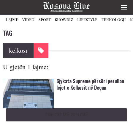
LAJME
VIDEO
SPORT
SHOWBIZ
LIFESTYLE
TEKNOLOGJI
K
TAG
kelkosi
U gjetën 1 lajme:
Gjykata Supreme përsëri pezullon
lejet e Kelkosit në Deçan
TREGO MË SHUMË