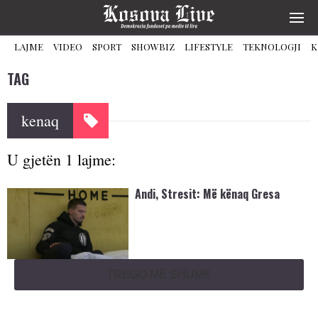
LAJME
VIDEO
SPORT
SHOWBIZ
LIFESTYLE
TEKNOLOGJI
K
TAG
kenaq
U gjetën 1 lajme:
Andi, Stresit: Më kënaq Gresa
TREGO MË SHUMË