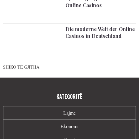
Online Casinos
Die moderne Welt der Online
Casinos in Deutschland
SHIKO TË GJITHA
KATEGORITË
Lajme
Ekonomi