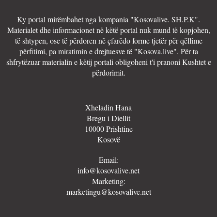
Ky portal mirëmbahet nga kompania "Kosovalive. SH.P.K".
Materialet dhe informacionet në këtë portal nuk mund të kopjohen,
të shtypen, ose të përdoren në çfarëdo forme tjetër për qëllime
përfitimi, pa miratimin e drejtuesve të "Kosova.live". Për ta
shfrytëzuar materialin e këtij portali obligoheni t'i pranoni Kushtet e
përdorimit.
Xheladin Hana
Bregu i Diellit
10000 Prishtine
Kosovë
Email:
info@kosovalive.net
Marketing:
marketingu@kosovalive.net