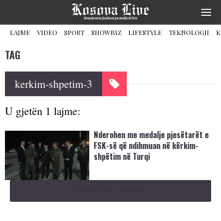
LAJME
VIDEO
SPORT
SHOWBIZ
LIFESTYLE
TEKNOLOGJI
K
TAG
kerkim-shpetim-3
U gjetën 1 lajme:
Nderohen me medalje pjesëtarët e
FSK-së që ndihmuan në kërkim-
shpëtim në Turqi
TREGO MË SHUMË