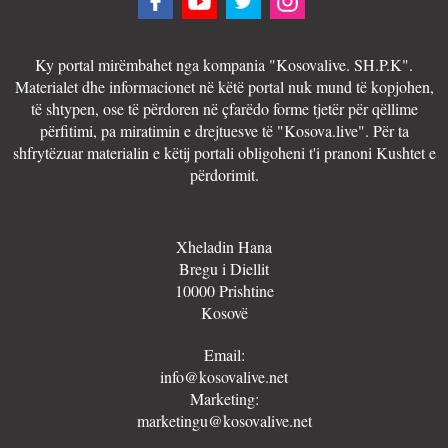
Ky portal mirëmbahet nga kompania "Kosovalive. SH.P.K".
Materialet dhe informacionet në këtë portal nuk mund të kopjohen,
të shtypen, ose të përdoren në çfarëdo forme tjetër për qëllime
përfitimi, pa miratimin e drejtuesve të "Kosova.live". Për ta
shfrytëzuar materialin e këtij portali obligoheni t'i pranoni Kushtet e
përdorimit.
Xheladin Hana
Bregu i Diellit
10000 Prishtine
Kosovë
Email:
info@kosovalive.net
Marketing:
marketingu@kosovalive.net