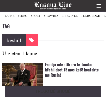
LAJME
VIDEO
SPORT
SHOWBIZ
LIFESTYLE
TEKNOLOGJI
K
TAG
keshill
U gjetën 1 lajme:
Familja mbretërore britanike
këshillohet të mos ketë kontakte
me Rusinë
TREGO MË SHUMË