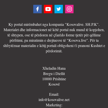
Ky portal mirëmbahet nga kompania "Kosovalive. SH.P.K".
Materialet dhe informacionet në këtë portal nuk mund të kopjohen,
të shtypen, ose të përdoren në çfarëdo forme tjetër për qëllime
përfitimi, pa miratimin e drejtuesve të "Kosova.live". Për ta
shfrytëzuar materialin e këtij portali obligoheni t'i pranoni Kushtet e
përdorimit.
Xheladin Hana
Bregu i Diellit
10000 Prishtine
Kosovë
Email:
info@kosovalive.net
Marketing: