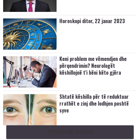
Horoskopi ditor, 22 janar 2023
Keni problem me vëmendjen dhe
përqendrimin? Neurologët
këshillojnë t’i bëni këto gjëra
Shtatë këshilla për të reduktuar
rrathët e zinj dhe lodhjen poshtë
syve
TREGO MË SHUMË