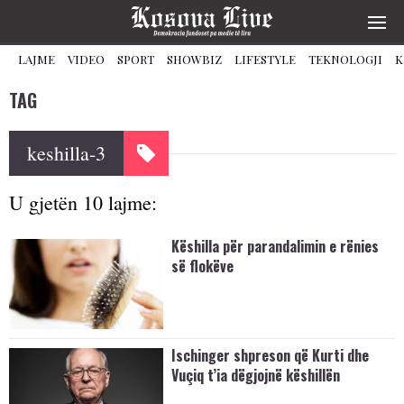
LAJME
VIDEO
SPORT
SHOWBIZ
LIFESTYLE
TEKNOLOGJI
K
TAG
keshilla-3
U gjetën 10 lajme:
Këshilla për parandalimin e rënies
së flokëve
Ischinger shpreson që Kurti dhe
Vuçiq t’ia dëgjojnë këshillën