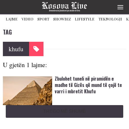
LAJME
VIDEO
SPORT
SHOWBIZ
LIFESTYLE
TEKNOLOGJI
K
TAG
khufu
U gjetën 1 lajme:
Zbulohet tuneli në piramidën e
madhe të Gizës që mund të çojë te
varri i mbretit Khufu
TREGO MË SHUMË