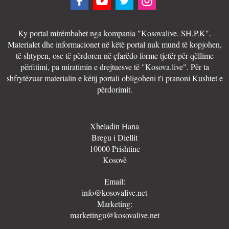
Ky portal mirëmbahet nga kompania "Kosovalive. SH.P.K".
Materialet dhe informacionet në këtë portal nuk mund të kopjohen,
të shtypen, ose të përdoren në çfarëdo forme tjetër për qëllime
përfitimi, pa miratimin e drejtuesve të "Kosova.live". Për ta
shfrytëzuar materialin e këtij portali obligoheni t'i pranoni Kushtet e
përdorimit.
Xheladin Hana
Bregu i Diellit
10000 Prishtine
Kosovë
Email:
info@kosovalive.net
Marketing:
marketingu@kosovalive.net