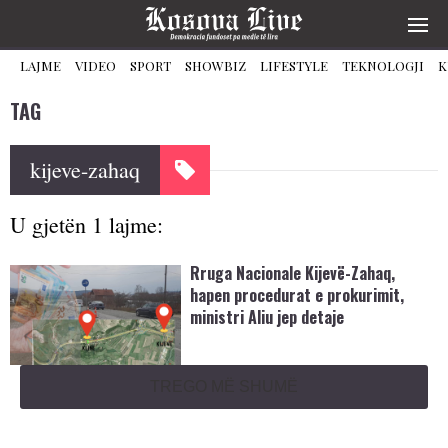
LAJME
VIDEO
SPORT
SHOWBIZ
LIFESTYLE
TEKNOLOGJI
K
TAG
kijeve-zahaq
U gjetën 1 lajme:
Rruga Nacionale Kijevë-Zahaq,
hapen procedurat e prokurimit,
ministri Aliu jep detaje
TREGO MË SHUMË