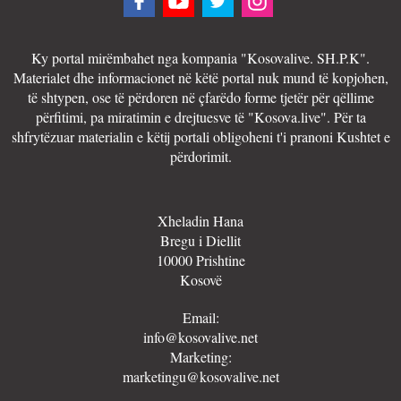
Ky portal mirëmbahet nga kompania "Kosovalive. SH.P.K".
Materialet dhe informacionet në këtë portal nuk mund të kopjohen,
të shtypen, ose të përdoren në çfarëdo forme tjetër për qëllime
përfitimi, pa miratimin e drejtuesve të "Kosova.live". Për ta
shfrytëzuar materialin e këtij portali obligoheni t'i pranoni Kushtet e
përdorimit.
Xheladin Hana
Bregu i Diellit
10000 Prishtine
Kosovë
Email:
info@kosovalive.net
Marketing:
marketingu@kosovalive.net