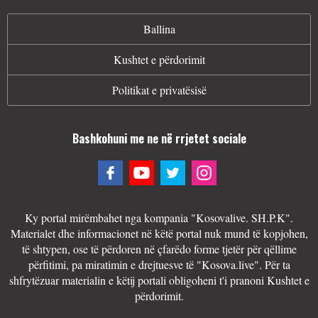
Ballina
Kushtet e përdorimit
Politikat e privatësisë
Bashkohuni me ne në rrjetet sociale
Ky portal mirëmbahet nga kompania "Kosovalive. SH.P.K".
Materialet dhe informacionet në këtë portal nuk mund të kopjohen,
të shtypen, ose të përdoren në çfarëdo forme tjetër për qëllime
përfitimi, pa miratimin e drejtuesve të "Kosova.live". Për ta
shfrytëzuar materialin e këtij portali obligoheni t'i pranoni Kushtet e
përdorimit.