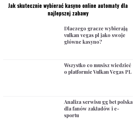
Jak skutecznie wybierać kasyno online automaty dla
najlepszej zabawy
Dlaczego gracze wybierają
vulkan vegas pl jako swoje
główne kasyno?
Wszystko co musisz wiedzieć
o platformie Vulkan Vegas PL
Analiza serwisu gg bet polska
dla fanów zakładów i e-
sportu