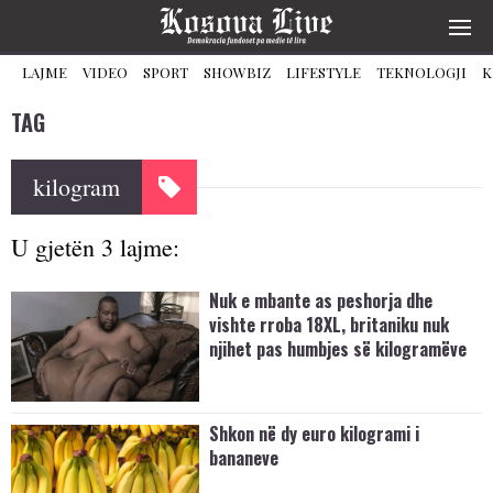
LAJME
VIDEO
SPORT
SHOWBIZ
LIFESTYLE
TEKNOLOGJI
K
TAG
kilogram
U gjetën 3 lajme:
Nuk e mbante as peshorja dhe
vishte rroba 18XL, britaniku nuk
njihet pas humbjes së kilogramëve
Shkon në dy euro kilogrami i
bananeve