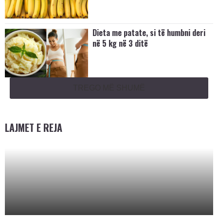
Dieta me patate, si të humbni deri
në 5 kg në 3 ditë
TREGO MË SHUMË
LAJMET E REJA