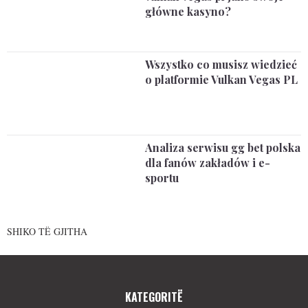
główne kasyno?
Wszystko co musisz wiedzieć
o platformie Vulkan Vegas PL
Analiza serwisu gg bet polska
dla fanów zakładów i e-
sportu
SHIKO TË GJITHA
KATEGORITË