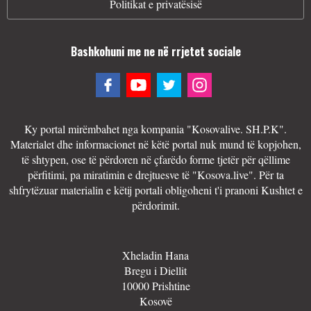
Politikat e privatësisë
Bashkohuni me ne në rrjetet sociale
Ky portal mirëmbahet nga kompania "Kosovalive. SH.P.K".
Materialet dhe informacionet në këtë portal nuk mund të kopjohen,
të shtypen, ose të përdoren në çfarëdo forme tjetër për qëllime
përfitimi, pa miratimin e drejtuesve të "Kosova.live". Për ta
shfrytëzuar materialin e këtij portali obligoheni t'i pranoni Kushtet e
përdorimit.
Xheladin Hana
Bregu i Diellit
10000 Prishtine
Kosovë