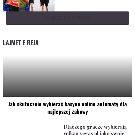
TREGO MË SHUMË
LAJMET E REJA
Jak skutecznie wybierać kasyno online automaty dla
najlepszej zabawy
Dlaczego gracze wybierają
vulkan vegas pl jako swoje