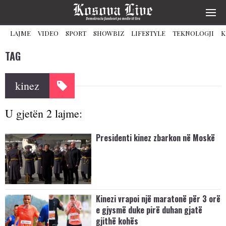
LAJME
VIDEO
SPORT
SHOWBIZ
LIFESTYLE
TEKNOLOGJI
K
TAG
kinez
U gjetën 2 lajme:
Presidenti kinez zbarkon në Moskë
Kinezi vrapoi një maratonë për 3 orë
e gjysmë duke pirë duhan gjatë
gjithë kohës