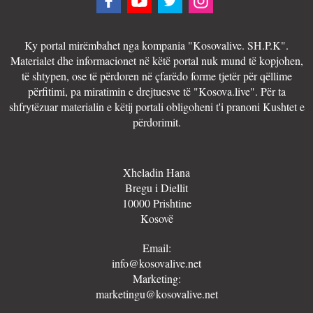
Ky portal mirëmbahet nga kompania "Kosovalive. SH.P.K".
Materialet dhe informacionet në këtë portal nuk mund të kopjohen,
të shtypen, ose të përdoren në çfarëdo forme tjetër për qëllime
përfitimi, pa miratimin e drejtuesve të "Kosova.live". Për ta
shfrytëzuar materialin e këtij portali obligoheni t'i pranoni Kushtet e
përdorimit.
Xheladin Hana
Bregu i Diellit
10000 Prishtine
Kosovë
Email:
info@kosovalive.net
Marketing:
marketingu@kosovalive.net