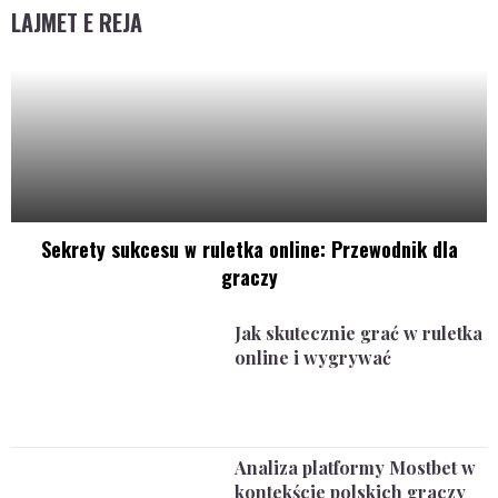
LAJMET E REJA
Sekrety sukcesu w ruletka online: Przewodnik dla
graczy
Jak skutecznie grać w ruletka
online i wygrywać
Analiza platformy Mostbet w
kontekście polskich graczy