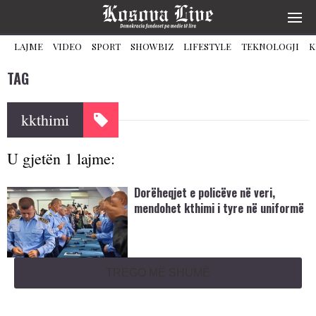
LAJME
VIDEO
SPORT
SHOWBIZ
LIFESTYLE
TEKNOLOGJI
K
TAG
kkthimi
U gjetën 1 lajme:
Dorëheqjet e policëve në veri,
mendohet kthimi i tyre në uniformë
TREGO MË SHUMË