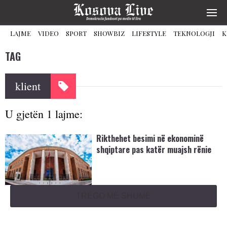
LAJME
VIDEO
SPORT
SHOWBIZ
LIFESTYLE
TEKNOLOGJI
K
TAG
klient
U gjetën 1 lajme:
Rikthehet besimi në ekonominë
shqiptare pas katër muajsh rënie
TREGO MË SHUMË