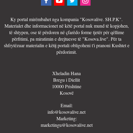
Ky portal mirëmbahet nga kompania "Kosovalive. SH.P.K".
Materialet dhe informacionet në këtë portal nuk mund të kopjohen,
të shtypen, ose të përdoren në çfarëdo forme tjetër për qëllime
përfitimi, pa miratimin e drejtuesve të "Kosova.live". Për ta
shfrytëzuar materialin e këtij portali obligoheni t'i pranoni Kushtet e
përdorimit.
Xheladin Hana
Bregu i Diellit
10000 Prishtine
Kosovë
Email:
info@kosovalive.net
Marketing:
marketingu@kosovalive.net