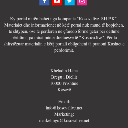
Ky portal mirëmbahet nga kompania "Kosovalive. SH.P.K".
Materialet dhe informacionet në këtë portal nuk mund të kopjohen,
të shtypen, ose të përdoren në çfarëdo forme tjetër për qëllime
përfitimi, pa miratimin e drejtuesve të "Kosova.live". Për ta
shfrytëzuar materialin e këtij portali obligoheni t'i pranoni Kushtet e
përdorimit.
Xheladin Hana
Bregu i Diellit
10000 Prishtine
Kosovë
Email:
info@kosovalive.net
Marketing:
marketingu@kosovalive.net