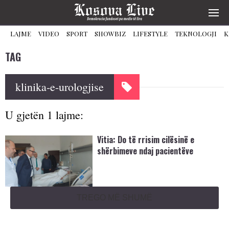
LAJME
VIDEO
SPORT
SHOWBIZ
LIFESTYLE
TEKNOLOGJI
K
TAG
klinika-e-urologjise
U gjetën 1 lajme:
Vitia: Do të rrisim cilësinë e
shërbimeve ndaj pacientëve
TREGO MË SHUMË