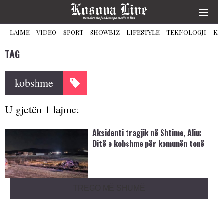
LAJME
VIDEO
SPORT
SHOWBIZ
LIFESTYLE
TEKNOLOGJI
K
TAG
kobshme
U gjetën 1 lajme:
Aksidenti tragjik në Shtime, Aliu:
Ditë e kobshme për komunën tonë
TREGO MË SHUMË