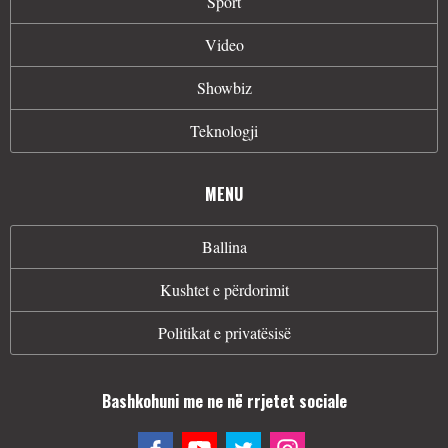
Sport
Video
Showbiz
Teknologji
MENU
Ballina
Kushtet e përdorimit
Politikat e privatësisë
Bashkohuni me ne në rrjetet sociale