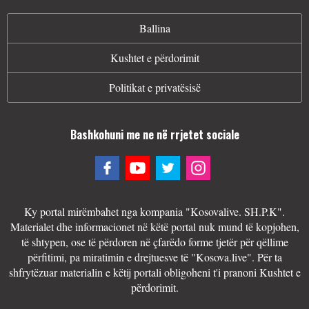
Ballina
Kushtet e përdorimit
Politikat e privatësisë
Bashkohuni me ne në rrjetet sociale
Ky portal mirëmbahet nga kompania "Kosovalive. SH.P.K".
Materialet dhe informacionet në këtë portal nuk mund të kopjohen,
të shtypen, ose të përdoren në çfarëdo forme tjetër për qëllime
përfitimi, pa miratimin e drejtuesve të "Kosova.live". Për ta
shfrytëzuar materialin e këtij portali obligoheni t'i pranoni Kushtet e
përdorimit.