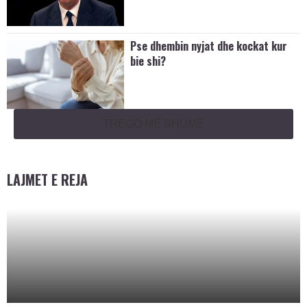
Pse dhembin nyjat dhe kockat kur
bie shi?
TREGO MË SHUMË
LAJMET E REJA