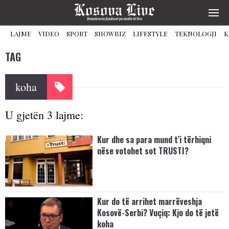
LAJME
VIDEO
SPORT
SHOWBIZ
LIFESTYLE
TEKNOLOGJI
K
TAG
koha
U gjetën 3 lajme:
Kur dhe sa para mund t’i tërhiqni
nëse votohet sot TRUSTI?
Kur do të arrihet marrëveshja
Kosovë-Serbi? Vuçiq: Kjo do të jetë
koha