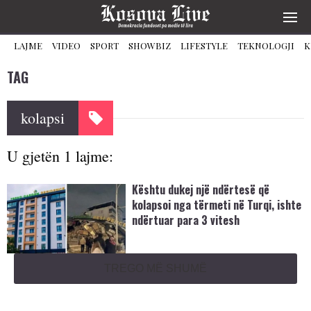
LAJME
VIDEO
SPORT
SHOWBIZ
LIFESTYLE
TEKNOLOGJI
K
TAG
kolapsi
U gjetën 1 lajme:
Kështu dukej një ndërtesë që
kolapsoi nga tërmeti në Turqi, ishte
ndërtuar para 3 vitesh
TREGO MË SHUMË