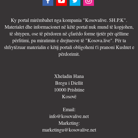
Ky portal mirëmbahet nga kompania "Kosovalive. SH.P.K".
Materialet dhe informacionet në këtë portal nuk mund të kopjohen,
të shtypen, ose të përdoren në çfarëdo forme tjetër për qëllime
përfitimi, pa miratimin e drejtuesve të "Kosova.live". Për ta
shfrytëzuar materialin e këtij portali obligoheni t'i pranoni Kushtet e
përdorimit.
Xheladin Hana
Bregu i Diellit
10000 Prishtine
Kosovë
Email:
info@kosovalive.net
Marketing:
marketingu@kosovalive.net