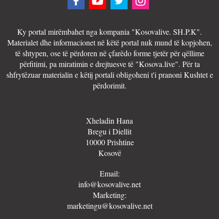
Ky portal mirëmbahet nga kompania "Kosovalive. SH.P.K".
Materialet dhe informacionet në këtë portal nuk mund të kopjohen,
të shtypen, ose të përdoren në çfarëdo forme tjetër për qëllime
përfitimi, pa miratimin e drejtuesve të "Kosova.live". Për ta
shfrytëzuar materialin e këtij portali obligoheni t'i pranoni Kushtet e
përdorimit.
Xheladin Hana
Bregu i Diellit
10000 Prishtine
Kosovë
Email:
info@kosovalive.net
Marketing:
marketingu@kosovalive.net