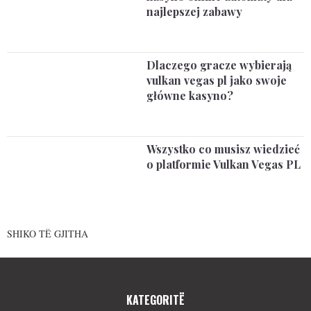
najlepszej zabawy
Dlaczego gracze wybierają
vulkan vegas pl jako swoje
główne kasyno?
Wszystko co musisz wiedzieć
o platformie Vulkan Vegas PL
SHIKO TË GJITHA
KATEGORITË