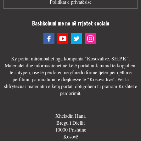
Politikat e privatësisë
Bashkohuni me ne në rrjetet sociale
Ky portal mirëmbahet nga kompania "Kosovalive. SH.P.K".
Materialet dhe informacionet në këtë portal nuk mund të kopjohen,
të shtypen, ose të përdoren në çfarëdo forme tjetër për qëllime
përfitimi, pa miratimin e drejtuesve të "Kosova.live". Për ta
shfrytëzuar materialin e këtij portali obligoheni t'i pranoni Kushtet e
përdorimit.
Xheladin Hana
Bregu i Diellit
10000 Prishtine
Kosovë