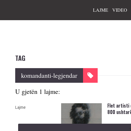
LAJME
VIDEO
TAG
komandanti-legjendar
U gjetën 1 lajme:
Flet artisti
Lajme
800 ushtarë