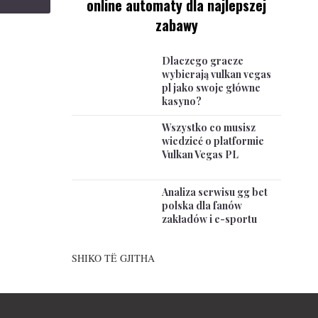
online automaty dla najlepszej
zabawy
Dlaczego gracze
wybierają vulkan vegas
pl jako swoje główne
kasyno?
Wszystko co musisz
wiedzieć o platformie
Vulkan Vegas PL
Analiza serwisu gg bet
polska dla fanów
zakładów i e-sportu
SHIKO TË GJITHA