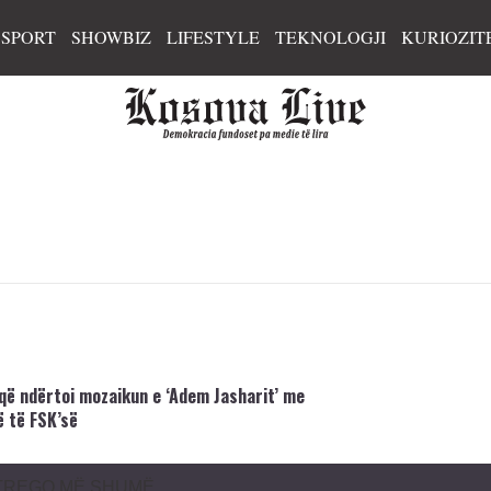
SPORT
SHOWBIZ
LIFESTYLE
TEKNOLOGJI
KURIOZIT
 që ndërtoi mozaikun e ‘Adem Jasharit’ me
 të FSK’së
TREGO MË SHUMË